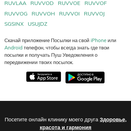
RUVLAA
RUVVOD
RUVVOE
RUVVOF
RUVVOG
RUVVOH
RUVVOI
RUVVOJ
SGSINX
USUJDZ
Скачай приложение Посылки на свой
iPhone
или
Android
телефон, чтобы всегда знать где твои
посылки и получать Пуш Уведомления о
передвижении твоих посылок.
Посетите онлайн клинику моего друга
Здоровье,
красота и гармония