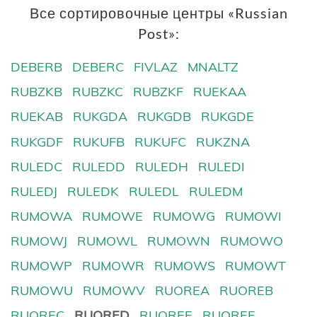
Все сортировочные центры «Russian
Post»:
DEBERB
DEBERC
FIVLAZ
MNALTZ
RUBZKB
RUBZKC
RUBZKF
RUEKAA
RUEKAB
RUKGDA
RUKGDB
RUKGDE
RUKGDF
RUKUFB
RUKUFC
RUKZNA
RULEDC
RULEDD
RULEDH
RULEDI
RULEDJ
RULEDK
RULEDL
RULEDM
RUMOWA
RUMOWE
RUMOWG
RUMOWI
RUMOWJ
RUMOWL
RUMOWN
RUMOWO
RUMOWP
RUMOWR
RUMOWS
RUMOWT
RUMOWU
RUMOWV
RUOREA
RUOREB
RUOREC
RUORED
RUOREE
RUOREF