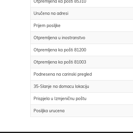
Otpremljena ka pošti 85310
Uručena na adresi
Prijem posiljke
Otpremljena u inostranstvo
Otpremljena ka pošti 81200
Otpremljena ka pošti 81003
Podnesena na carinski pregled
35-Slanje na domacu lokaciju
Prispjela u Izmjeničnu poštu
Posiljka urucena