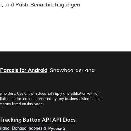
en, und Push-Benachrichtigungen
Parcels for Android
. Snowboarder and
olders. Use of them does not imply any affiliation with or
iliated, endorsed, or sponsored by any business listed on this
mpany listed on this page.
Tracking Button
API
API Docs
aliano
Bahasa Indonesia
Русский