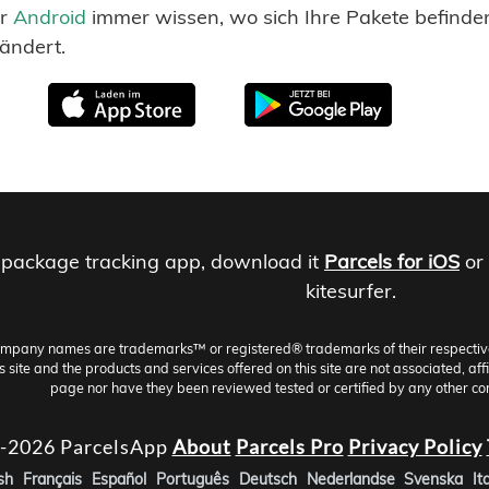
r
Android
immer wissen, wo sich Ihre Pakete befind
ändert.
 package tracking app, download it
Parcels for iOS
or
kitesurfer.
ompany names are trademarks™ or registered® trademarks of their respective h
site and the products and services offered on this site are not associated, aff
page nor have they been reviewed tested or certified by any other co
-2026 ParcelsApp
About
Parcels Pro
Privacy Policy
sh
Français
Español
Português
Deutsch
Nederlandse
Svenska
It