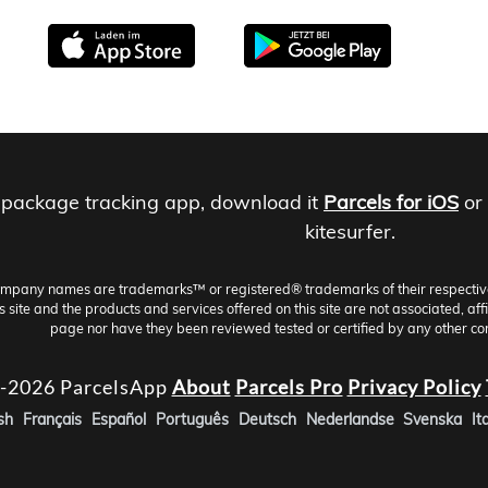
 package tracking app, download it
Parcels for iOS
or
kitesurfer.
ompany names are trademarks™ or registered® trademarks of their respective h
site and the products and services offered on this site are not associated, aff
page nor have they been reviewed tested or certified by any other co
-2026 ParcelsApp
About
Parcels Pro
Privacy Policy
sh
Français
Español
Português
Deutsch
Nederlandse
Svenska
It