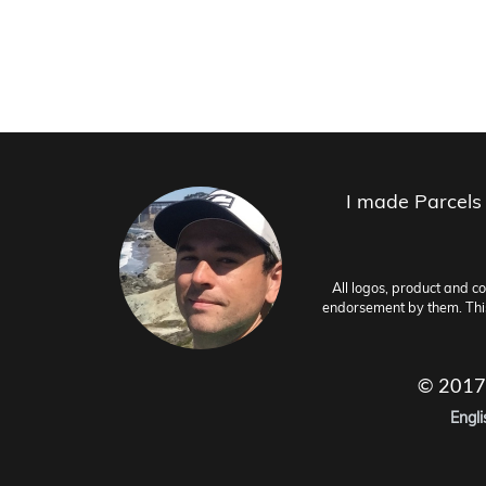
I made Parcels
All logos, product and c
endorsement by them. This 
© 2017
Engli