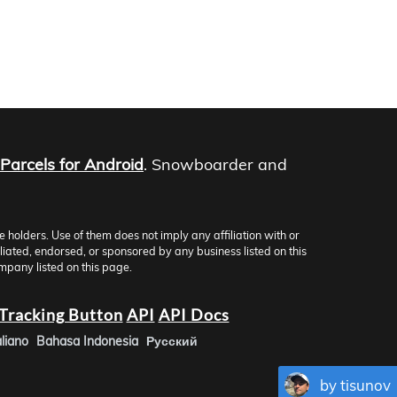
Parcels for Android
. Snowboarder and
olders. Use of them does not imply any affiliation with or
iliated, endorsed, or sponsored by any business listed on this
mpany listed on this page.
Tracking Button
API
API Docs
aliano
Bahasa Indonesia
Русский
by tisunov