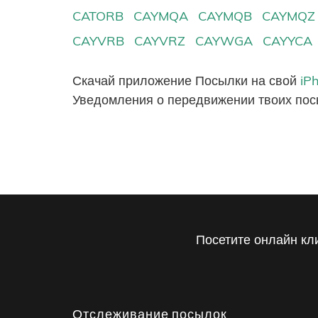
CATORB
CAYMQA
CAYMQB
CAYMQZ
CAYVRB
CAYVRZ
CAYWGA
CAYYCA
Скачай приложение Посылки на свой
iP
Уведомления о передвижении твоих пос
Посетите онлайн кл
Отслеживание посылок