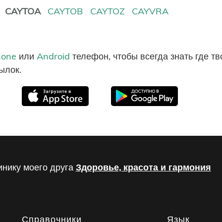
CAYTOA
CAYTOB
CAYTOZ
CAYVRA
hone
или
Android
телефон, чтобы всегда знать где т
ылок.
инику моего друга
Здоровье, красота и гармония
Справочники
Язык