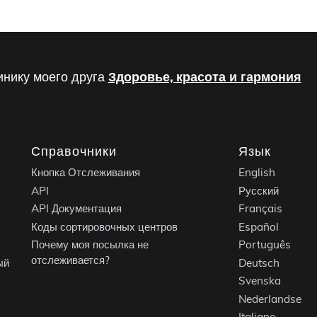
инику моего друга
Здоровье, красота и гармония
Справочники
Язык
Кнопка Отслеживания
English
API
Русский
API Документация
Français
Коды сортировочных центров
Español
Почему моя посылка не
Português
отслеживается?
ый
Deutsch
Svenska
Nederlandse
Italiano