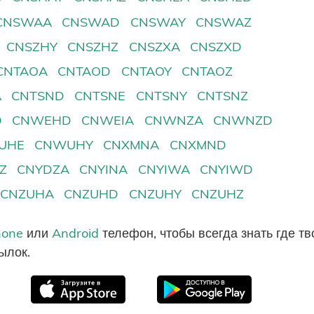
CNSWAA
CNSWAD
CNSWAY
CNSWAZ
CNSZHY
CNSZHZ
CNSZXA
CNSZXD
CNTAOA
CNTAOD
CNTAOY
CNTAOZ
A
CNTSND
CNTSNE
CNTSNY
CNTSNZ
D
CNWEHD
CNWEIA
CNWNZA
CNWNZD
UHE
CNWUHY
CNXMNA
CNXMND
Z
CNYDZA
CNYINA
CNYIWA
CNYIWD
CNZUHA
CNZUHD
CNZUHY
CNZUHZ
hone
или
Android
телефон, чтобы всегда знать где т
ылок.