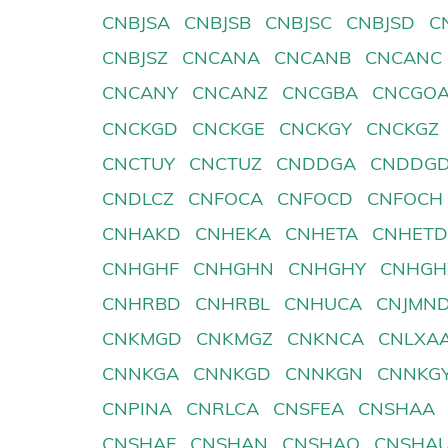
CNBJSA
CNBJSB
CNBJSC
CNBJSD
C
CNBJSZ
CNCANA
CNCANB
CNCANC
CNCANY
CNCANZ
CNCGBA
CNCGO
CNCKGD
CNCKGE
CNCKGY
CNCKGZ
CNCTUY
CNCTUZ
CNDDGA
CNDDG
CNDLCZ
CNFOCA
CNFOCD
CNFOCH
CNHAKD
CNHEKA
CNHETA
CNHET
CNHGHF
CNHGHN
CNHGHY
CNHGH
CNHRBD
CNHRBL
CNHUCA
CNJMN
CNKMGD
CNKMGZ
CNKNCA
CNLXA
CNNKGA
CNNKGD
CNNKGN
CNNKG
CNPINA
CNRLCA
CNSFEA
CNSHAA
CNSHAF
CNSHAN
CNSHAQ
CNSHA