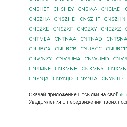
CNSHEF
CNSHEY
CNSIAA
CNSIAD
CNSZHA
CNSZHD
CNSZHF
CNSZHN
CNSZXE
CNSZXF
CNSZXY
CNSZXZ
CNTMEA
CNTNAA
CNTNAD
CNTSN
CNURCA
CNURCB
CNURCC
CNURC
CNWNZY
CNWUHA
CNWUHD
CNW
CNXMNF
CNXMNH
CNXMNY
CNXMN
CNYNJA
CNYNJD
CNYNTA
CNYNTD
Скачай приложение Посылки на свой
iP
Уведомления о передвижении твоих пос