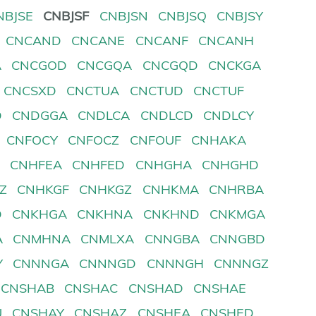
NBJSE
CNBJSF
CNBJSN
CNBJSQ
CNBJSY
CNCAND
CNCANE
CNCANF
CNCANH
A
CNCGOD
CNCGQA
CNCGQD
CNCKGA
CNCSXD
CNCTUA
CNCTUD
CNCTUF
D
CNDGGA
CNDLCA
CNDLCD
CNDLCY
CNFOCY
CNFOCZ
CNFOUF
CNHAKA
D
CNHFEA
CNHFED
CNHGHA
CNHGHD
Z
CNHKGF
CNHKGZ
CNHKMA
CNHRBA
D
CNKHGA
CNKHNA
CNKHND
CNKMGA
A
CNMHNA
CNMLXA
CNNGBA
CNNGBD
Y
CNNNGA
CNNNGD
CNNNGH
CNNNGZ
CNSHAB
CNSHAC
CNSHAD
CNSHAE
U
CNSHAY
CNSHAZ
CNSHEA
CNSHED