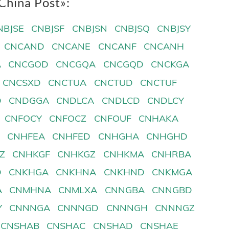
hina Post»:
NBJSE
CNBJSF
CNBJSN
CNBJSQ
CNBJSY
CNCAND
CNCANE
CNCANF
CNCANH
A
CNCGOD
CNCGQA
CNCGQD
CNCKGA
CNCSXD
CNCTUA
CNCTUD
CNCTUF
D
CNDGGA
CNDLCA
CNDLCD
CNDLCY
CNFOCY
CNFOCZ
CNFOUF
CNHAKA
D
CNHFEA
CNHFED
CNHGHA
CNHGHD
Z
CNHKGF
CNHKGZ
CNHKMA
CNHRBA
D
CNKHGA
CNKHNA
CNKHND
CNKMGA
A
CNMHNA
CNMLXA
CNNGBA
CNNGBD
Y
CNNNGA
CNNNGD
CNNNGH
CNNNGZ
CNSHAB
CNSHAC
CNSHAD
CNSHAE