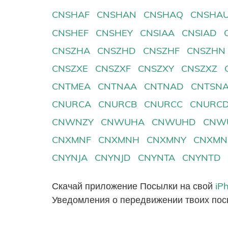
CNSHAF
CNSHAN
CNSHAQ
CNSHA
CNSHEF
CNSHEY
CNSIAA
CNSIAD
CNSZHA
CNSZHD
CNSZHF
CNSZHN
CNSZXE
CNSZXF
CNSZXY
CNSZXZ
CNTMEA
CNTNAA
CNTNAD
CNTSN
CNURCA
CNURCB
CNURCC
CNURC
CNWNZY
CNWUHA
CNWUHD
CNW
CNXMNF
CNXMNH
CNXMNY
CNXMN
CNYNJA
CNYNJD
CNYNTA
CNYNTD
Скачай приложение Посылки на свой
iP
Уведомления о передвижении твоих пос