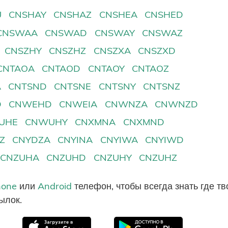
U
CNSHAY
CNSHAZ
CNSHEA
CNSHED
CNSWAA
CNSWAD
CNSWAY
CNSWAZ
CNSZHY
CNSZHZ
CNSZXA
CNSZXD
CNTAOA
CNTAOD
CNTAOY
CNTAOZ
A
CNTSND
CNTSNE
CNTSNY
CNTSNZ
D
CNWEHD
CNWEIA
CNWNZA
CNWNZD
UHE
CNWUHY
CNXMNA
CNXMND
Z
CNYDZA
CNYINA
CNYIWA
CNYIWD
CNZUHA
CNZUHD
CNZUHY
CNZUHZ
hone
или
Android
телефон, чтобы всегда знать где т
ылок.