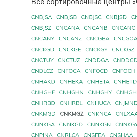
Все сортировочные центры «C
CNBJSA
CNBJSB
CNBJSC
CNBJSD
C
CNBJSZ
CNCANA
CNCANB
CNCANC
CNCANY
CNCANZ
CNCGBA
CNCGO
CNCKGD
CNCKGE
CNCKGY
CNCKGZ
CNCTUY
CNCTUZ
CNDDGA
CNDDG
CNDLCZ
CNFOCA
CNFOCD
CNFOCH
CNHAKD
CNHEKA
CNHETA
CNHET
CNHGHF
CNHGHN
CNHGHY
CNHGH
CNHRBD
CNHRBL
CNHUCA
CNJMN
CNKMGD
CNKMGZ
CNKNCA
CNLXA
CNNKGA
CNNKGD
CNNKGN
CNNKG
CNPINA
CNRLCA
CNSFEA
CNSHAA