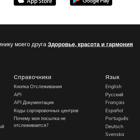
инику моего друга
Здоровье, красота и гармония
Справочники
Язык
Кнопка Отслеживания
English
API
Русский
API Документация
Français
Коды сортировочных центров
Español
Почему моя посылка не
Português
отслеживается?
ый
Deutsch
Svenska