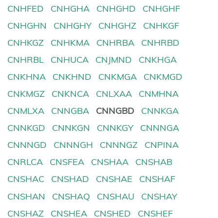
CNHFED
CNHGHA
CNHGHD
CNHGHF
CNHGHN
CNHGHY
CNHGHZ
CNHKGF
CNHKGZ
CNHKMA
CNHRBA
CNHRBD
CNHRBL
CNHUCA
CNJMND
CNKHGA
CNKHNA
CNKHND
CNKMGA
CNKMGD
CNKMGZ
CNKNCA
CNLXAA
CNMHNA
CNMLXA
CNNGBA
CNNGBD
CNNKGA
CNNKGD
CNNKGN
CNNKGY
CNNNGA
CNNNGD
CNNNGH
CNNNGZ
CNPINA
CNRLCA
CNSFEA
CNSHAA
CNSHAB
CNSHAC
CNSHAD
CNSHAE
CNSHAF
CNSHAN
CNSHAQ
CNSHAU
CNSHAY
CNSHAZ
CNSHEA
CNSHED
CNSHEF