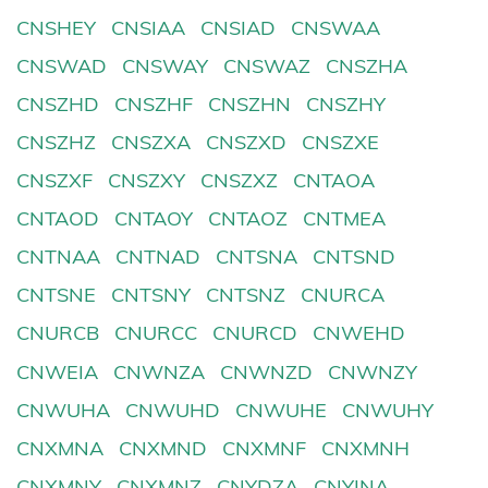
CNSHEY
CNSIAA
CNSIAD
CNSWAA
CNSWAD
CNSWAY
CNSWAZ
CNSZHA
CNSZHD
CNSZHF
CNSZHN
CNSZHY
CNSZHZ
CNSZXA
CNSZXD
CNSZXE
CNSZXF
CNSZXY
CNSZXZ
CNTAOA
CNTAOD
CNTAOY
CNTAOZ
CNTMEA
CNTNAA
CNTNAD
CNTSNA
CNTSND
CNTSNE
CNTSNY
CNTSNZ
CNURCA
CNURCB
CNURCC
CNURCD
CNWEHD
CNWEIA
CNWNZA
CNWNZD
CNWNZY
CNWUHA
CNWUHD
CNWUHE
CNWUHY
CNXMNA
CNXMND
CNXMNF
CNXMNH
CNXMNY
CNXMNZ
CNYDZA
CNYINA