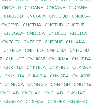
CNCAND
CNCANE
CNCANF
CNCANH
A
CNCGOD
CNCGQA
CNCGQD
CNCKGA
CNCSXD
CNCTUA
CNCTUD
CNCTUF
D
CNDGGA
CNDLCA
CNDLCD
CNDLCY
CNFOCY
CNFOCZ
CNFOUF
CNHAKA
D
CNHFEA
CNHFED
CNHGHA
CNHGHD
Z
CNHKGF
CNHKGZ
CNHKMA
CNHRBA
D
CNKHGA
CNKHNA
CNKHND
CNKMGA
A
CNMHNA
CNMLXA
CNNGBA
CNNGBD
Y
CNNNGA
CNNNGD
CNNNGH
CNNNGZ
CNSHAB
CNSHAC
CNSHAD
CNSHAE
U
CNSHAY
CNSHAZ
CNSHEA
CNSHED