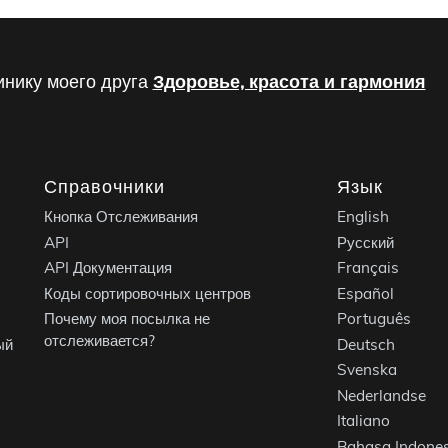
инику моего друга
Здоровье, красота и гармония
Справочники
Язык
Кнопка Отслеживания
English
API
Русский
API Документация
Français
Коды сортировочных центров
Español
Почему моя посылка не
Português
отслеживается?
ый
Deutsch
Svenska
Nederlandse
Italiano
Bahasa Indones