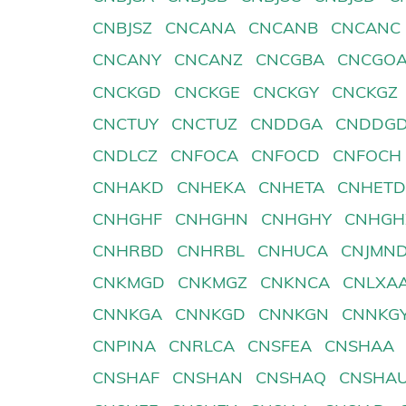
CNBJSZ
CNCANA
CNCANB
CNCANC
CNCANY
CNCANZ
CNCGBA
CNCGO
CNCKGD
CNCKGE
CNCKGY
CNCKGZ
CNCTUY
CNCTUZ
CNDDGA
CNDDG
CNDLCZ
CNFOCA
CNFOCD
CNFOCH
CNHAKD
CNHEKA
CNHETA
CNHET
CNHGHF
CNHGHN
CNHGHY
CNHGH
CNHRBD
CNHRBL
CNHUCA
CNJMN
CNKMGD
CNKMGZ
CNKNCA
CNLXA
CNNKGA
CNNKGD
CNNKGN
CNNKG
CNPINA
CNRLCA
CNSFEA
CNSHAA
CNSHAF
CNSHAN
CNSHAQ
CNSHA