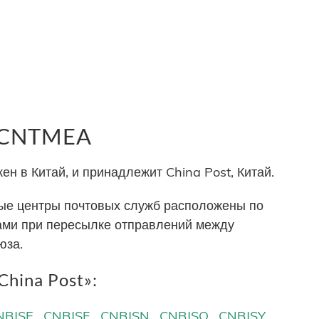
р CNTMEA
н в Китай, и принадлежит China Post, Китай.
е центры почтовых служб расположены по
тами при пересылке отправлений между
юза.
hina Post»:
NBJSE
CNBJSF
CNBJSN
CNBJSQ
CNBJSY