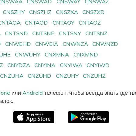
CNSWAA
CNSWAD
CNSWAY
CNSWAZ
CNSZHY
CNSZHZ
CNSZXA
CNSZXD
CNTAOA
CNTAOD
CNTAOY
CNTAOZ
A
CNTSND
CNTSNE
CNTSNY
CNTSNZ
D
CNWEHD
CNWEIA
CNWNZA
CNWNZD
UHE
CNWUHY
CNXMNA
CNXMND
Z
CNYDZA
CNYINA
CNYIWA
CNYIWD
CNZUHA
CNZUHD
CNZUHY
CNZUHZ
hone
или
Android
телефон, чтобы всегда знать где т
ылок.