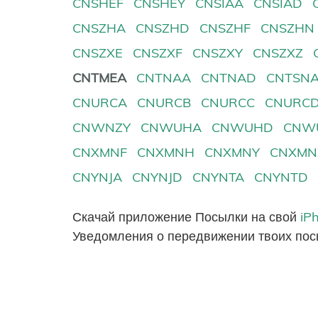
CNSHEF
CNSHEY
CNSIAA
CNSIAD
CNSZHA
CNSZHD
CNSZHF
CNSZHN
CNSZXE
CNSZXF
CNSZXY
CNSZXZ
CNTMEA
CNTNAA
CNTNAD
CNTSN
CNURCA
CNURCB
CNURCC
CNURC
CNWNZY
CNWUHA
CNWUHD
CNW
CNXMNF
CNXMNH
CNXMNY
CNXMN
CNYNJA
CNYNJD
CNYNTA
CNYNTD
Скачай приложение Посылки на свой
iP
Уведомления о передвижении твоих пос