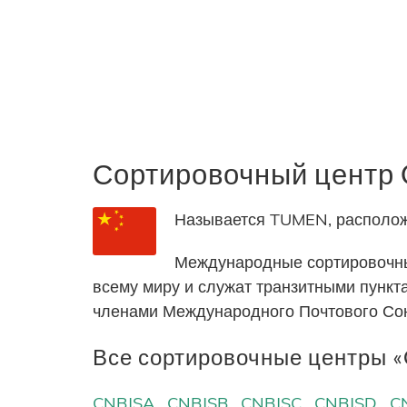
Сортировочный цент
Называется TUMEN, расположе
Международные сортировочны
всему миру и служат транзитными пунк
членами Международного Почтового Со
Все сортировочные центры «C
CNBJSA
CNBJSB
CNBJSC
CNBJSD
C