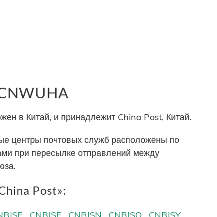
р CNWUHA
н в Китай, и принадлежит China Post, Китай.
е центры почтовых служб расположены по
тами при пересылке отправлений между
юза.
hina Post»:
NBJSE
CNBJSF
CNBJSN
CNBJSQ
CNBJSY