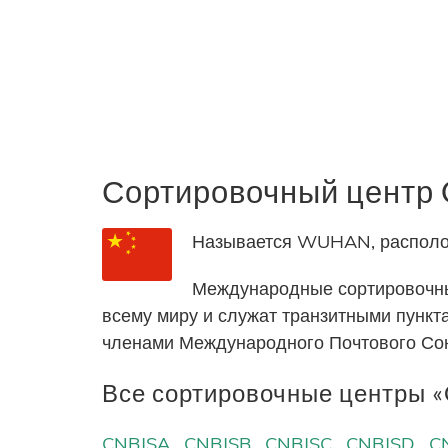
Сортировочный цент
Называется WUHAN, расположе
Международные сортировочны
всему миру и служат транзитными пунк
членами Международного Почтового Со
Все сортировочные центры «C
CNBJSA
CNBJSB
CNBJSC
CNBJSD
C