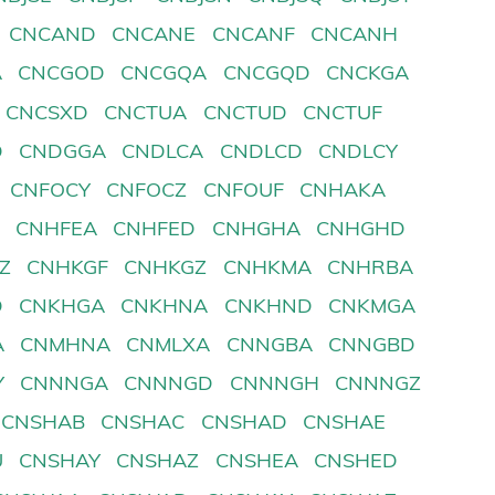
CNCAND
CNCANE
CNCANF
CNCANH
A
CNCGOD
CNCGQA
CNCGQD
CNCKGA
CNCSXD
CNCTUA
CNCTUD
CNCTUF
D
CNDGGA
CNDLCA
CNDLCD
CNDLCY
CNFOCY
CNFOCZ
CNFOUF
CNHAKA
D
CNHFEA
CNHFED
CNHGHA
CNHGHD
Z
CNHKGF
CNHKGZ
CNHKMA
CNHRBA
D
CNKHGA
CNKHNA
CNKHND
CNKMGA
A
CNMHNA
CNMLXA
CNNGBA
CNNGBD
Y
CNNNGA
CNNNGD
CNNNGH
CNNNGZ
CNSHAB
CNSHAC
CNSHAD
CNSHAE
U
CNSHAY
CNSHAZ
CNSHEA
CNSHED