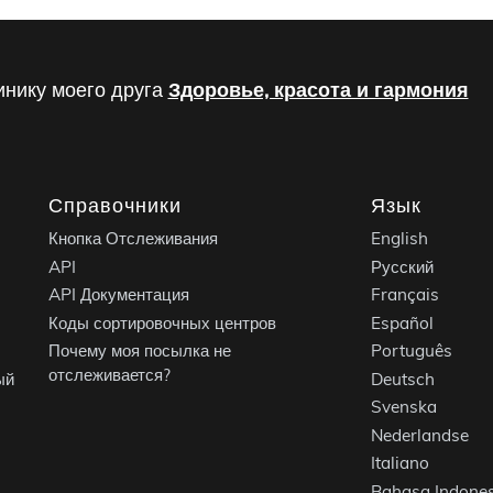
инику моего друга
Здоровье, красота и гармония
Справочники
Язык
Кнопка Отслеживания
English
API
Русский
API Документация
Français
Коды сортировочных центров
Español
Почему моя посылка не
Português
отслеживается?
ый
Deutsch
Svenska
Nederlandse
Italiano
Bahasa Indones