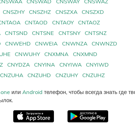
CNSWAA
CNSWAD
CNSWAY
CNSWAZ
CNSZHY
CNSZHZ
CNSZXA
CNSZXD
CNTAOA
CNTAOD
CNTAOY
CNTAOZ
A
CNTSND
CNTSNE
CNTSNY
CNTSNZ
D
CNWEHD
CNWEIA
CNWNZA
CNWNZD
UHE
CNWUHY
CNXMNA
CNXMND
Z
CNYDZA
CNYINA
CNYIWA
CNYIWD
CNZUHA
CNZUHD
CNZUHY
CNZUHZ
hone
или
Android
телефон, чтобы всегда знать где т
ылок.