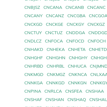
CNBJSZ
CNCANA
CNCANB
CNCANC
CNCANY
CNCANZ
CNCGBA
CNCGO
CNCKGD
CNCKGE
CNCKGY
CNCKGZ
CNCTUY
CNCTUZ
CNDDGA
CNDDG
CNDLCZ
CNFOCA
CNFOCD
CNFOCH
CNHAKD
CNHEKA
CNHETA
CNHET
CNHGHF
CNHGHN
CNHGHY
CNHGH
CNHRBD
CNHRBL
CNHUCA
CNJMN
CNKMGD
CNKMGZ
CNKNCA
CNLXA
CNNKGA
CNNKGD
CNNKGN
CNNKG
CNPINA
CNRLCA
CNSFEA
CNSHAA
CNSHAF
CNSHAN
CNSHAQ
CNSHA