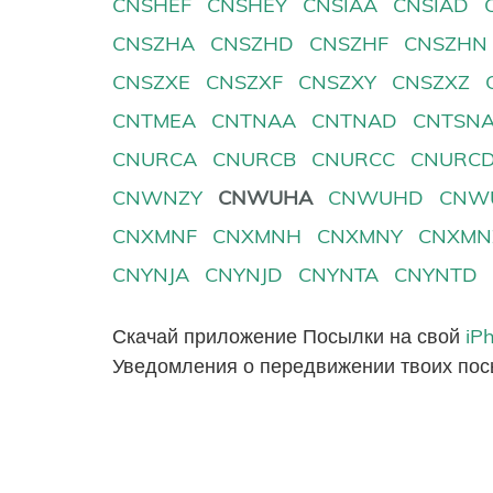
CNSHEF
CNSHEY
CNSIAA
CNSIAD
CNSZHA
CNSZHD
CNSZHF
CNSZHN
CNSZXE
CNSZXF
CNSZXY
CNSZXZ
CNTMEA
CNTNAA
CNTNAD
CNTSN
CNURCA
CNURCB
CNURCC
CNURC
CNWNZY
CNWUHA
CNWUHD
CNW
CNXMNF
CNXMNH
CNXMNY
CNXMN
CNYNJA
CNYNJD
CNYNTA
CNYNTD
Скачай приложение Посылки на свой
iP
Уведомления о передвижении твоих пос