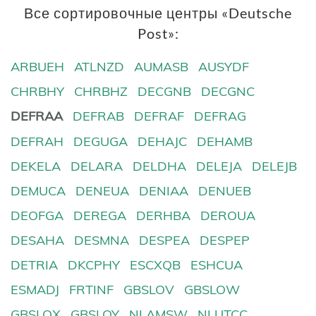
Все сортировочные центры «Deutsche
Post»:
ARBUEH
ATLNZD
AUMASB
AUSYDF
CHRBHY
CHRBHZ
DECGNB
DECGNC
DEFRAA
DEFRAB
DEFRAF
DEFRAG
DEFRAH
DEGUGA
DEHAJC
DEHAMB
DEKELA
DELARA
DELDHA
DELEJA
DELEJB
DEMUCA
DENEUA
DENIAA
DENUEB
DEOFGA
DEREGA
DERHBA
DEROUA
DESAHA
DESMNA
DESPEA
DESPEP
DETRIA
DKCPHY
ESCXQB
ESHCUA
ESMADJ
FRTINF
GBSLOV
GBSLOW
GBSLOX
GBSLOY
NLAMSW
NLUTCC