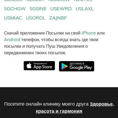
SGCHGW
SGSINE
USEWRD
USLAXL
USMIAC
USORDL
ZAJNBF
Скачай приложение Посылки на свой
iPhone
или
Android
телефон, чтобы всегда знать где твои
посылки и получать Пуш Уведомления о
передвижении твоих посылок.
Посетите онлайн клинику моего друга
Здоровье,
красота и гармония