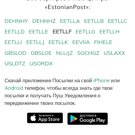
«EstonianPost»:
DEHNHY
DEHNHZ
EETLLA
EETLLB
EETLLC
EETLLD
EETLLE
EETLLF
EETLLG
EETLLH
EETLLI
EETLLJ
EETLLK
EEVIIA
FIHELE
GBSLOD
GBSLOE
NLLIJZ
SGCHGZ
USLAXX
USLDTZ
USORDX
Скачай приложение Посылки на свой
iPhone
или
Android
телефон, чтобы всегда знать где твои
посылки и получать Пуш Уведомления о
передвижении твоих посылок.