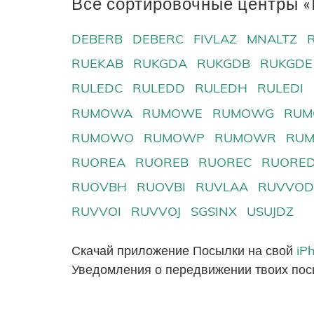
Все сортировочные центры «R
DEBERB
DEBERC
FIVLAZ
MNALTZ
RUEKAB
RUKGDA
RUKGDB
RUKGDE
RULEDC
RULEDD
RULEDH
RULEDI
RUMOWA
RUMOWE
RUMOWG
RUM
RUMOWO
RUMOWP
RUMOWR
RU
RUOREA
RUOREB
RUOREC
RUORE
RUOVBH
RUOVBI
RUVLAA
RUVVO
RUVVOI
RUVVOJ
SGSINX
USUJDZ
Скачай приложение Посылки на свой
iP
Уведомления о передвижении твоих пос