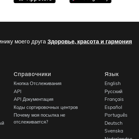
инику моего друга
Здоровье, красота и гармония
Справочники
Язык
Кнопка Отслеживания
English
API
Русский
API Документация
Français
Коды сортировочных центров
Español
Почему моя посылка не
Português
отслеживается?
ый
Deutsch
Svenska
Nederlandse