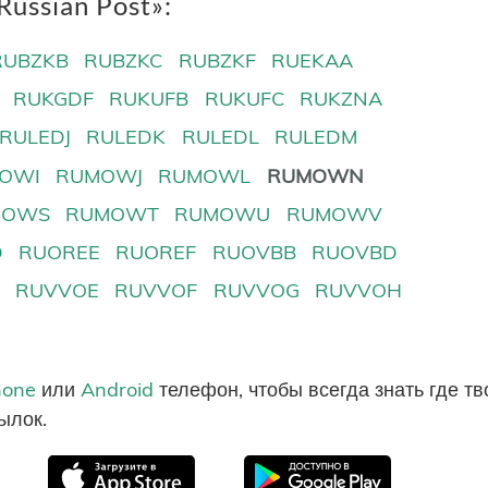
ussian Post»:
RUBZKB
RUBZKC
RUBZKF
RUEKAA
RUKGDF
RUKUFB
RUKUFC
RUKZNA
RULEDJ
RULEDK
RULEDL
RULEDM
OWI
RUMOWJ
RUMOWL
RUMOWN
MOWS
RUMOWT
RUMOWU
RUMOWV
D
RUOREE
RUOREF
RUOVBB
RUOVBD
D
RUVVOE
RUVVOF
RUVVOG
RUVVOH
hone
или
Android
телефон, чтобы всегда знать где т
ылок.