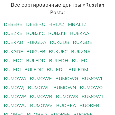
Все сортировочные центры «Russian
Post»:
DEBERB
DEBERC
FIVLAZ
MNALTZ
RUBZKB
RUBZKC
RUBZKF
RUEKAA
RUEKAB
RUKGDA
RUKGDB
RUKGDE
RUKGDF
RUKUFB
RUKUFC
RUKZNA
RULEDC
RULEDD
RULEDH
RULEDI
RULEDJ
RULEDK
RULEDL
RULEDM
RUMOWA
RUMOWE
RUMOWG
RUMOWI
RUMOWJ
RUMOWL
RUMOWN
RUMOWO
RUMOWP
RUMOWR
RUMOWS
RUMOWT
RUMOWU
RUMOWV
RUOREA
RUOREB
RUOREC
RUORED
RUOREE
RUOREF