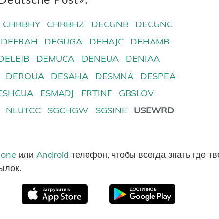
CHRBHY
CHRBHZ
DECGNB
DECGNC
DEFRAH
DEGUGA
DEHAJC
DEHAMB
DELEJB
DEMUCA
DENEUA
DENIAA
DEROUA
DESAHA
DESMNA
DESPEA
ESHCUA
ESMADJ
FRTINF
GBSLOV
NLUTCC
SGCHGW
SGSINE
USEWRD
hone
или
Android
телефон, чтобы всегда знать где т
ылок.