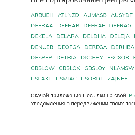
ARBUEH
ATLNZD
AUMASB
AUSYDF
DEFRAA
DEFRAB
DEFRAF
DEFRAG
DEKELA
DELARA
DELDHA
DELEJA
DENUEB
DEOFGA
DEREGA
DERHBA
DESPEP
DETRIA
DKCPHY
ESCXQB
GBSLOW
GBSLOX
GBSLOY
NLAMSW
USLAXL
USMIAC
USORDL
ZAJNBF
Скачай приложение Посылки на свой
iP
Уведомления о передвижении твоих пос