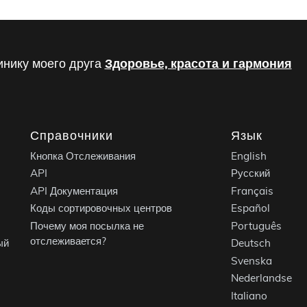
инику моего друга
Здоровье, красота и гармония
Справочники
Язык
Кнопка Отслеживания
English
API
Русский
API Документация
Français
Коды сортировочных центров
Español
Почему моя посылка не
Português
отслеживается?
ый
Deutsch
Svenska
Nederlandse
Italiano