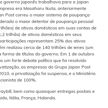
 do governo japonês trabalhava para a Japan
 empresa era Masaharu Ikuta, anteriormente
apan Post correu o maior sistema de poupança
iderado o maior detentor de poupança pessoal
rilhões) de ativos domésticos em suas contas de
,2 trilhão) de ativos domésticos em seus
 participações representam 25% dos ativos
m realizou cerca de 140 trilhões de ienes (um
a forma de títulos do governo. Em 1 de outubro
s um forte debate político que foi resolvido
rivatização, as empresas do Grupo Japan Post
10, a privatização foi suspensa, e o Ministério
acionista de 100%.
ybill, bem como quaisquer entregas postais e
ido, Itália, França, Holanda.