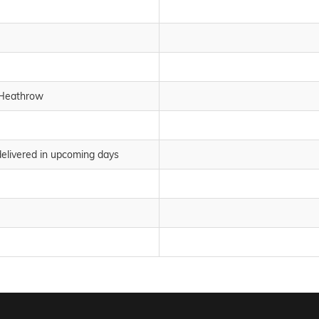
 Heathrow
 delivered in upcoming days