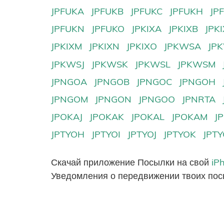
JPFUKA
JPFUKB
JPFUKC
JPFUKH
JP
JPFUKN
JPFUKO
JPKIXA
JPKIXB
JPK
JPKIXM
JPKIXN
JPKIXO
JPKWSA
JP
JPKWSJ
JPKWSK
JPKWSL
JPKWSM
JPNGOA
JPNGOB
JPNGOC
JPNGOH
JPNGOM
JPNGON
JPNGOO
JPNRTA
JPOKAJ
JPOKAK
JPOKAL
JPOKAM
J
JPTYOH
JPTYOI
JPTYOJ
JPTYOK
JPT
Скачай приложение Посылки на свой
iP
Уведомления о передвижении твоих пос