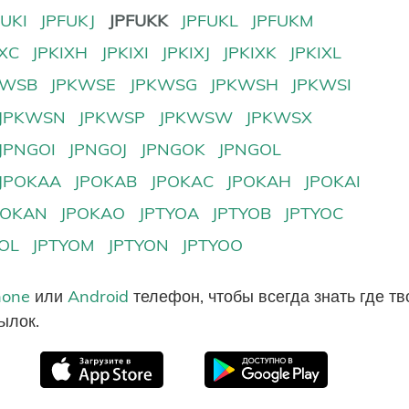
FUKI
JPFUKJ
JPFUKK
JPFUKL
JPFUKM
IXC
JPKIXH
JPKIXI
JPKIXJ
JPKIXK
JPKIXL
KWSB
JPKWSE
JPKWSG
JPKWSH
JPKWSI
JPKWSN
JPKWSP
JPKWSW
JPKWSX
JPNGOI
JPNGOJ
JPNGOK
JPNGOL
JPOKAA
JPOKAB
JPOKAC
JPOKAH
JPOKAI
POKAN
JPOKAO
JPTYOA
JPTYOB
JPTYOC
YOL
JPTYOM
JPTYON
JPTYOO
hone
или
Android
телефон, чтобы всегда знать где т
ылок.