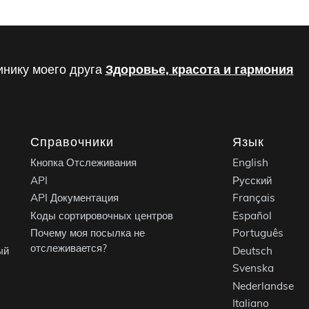
инику моего друга
Здоровье, красота и гармония
Справочники
Язык
Кнопка Отслеживания
English
API
Русский
API Документация
Français
Коды сортировочных центров
Español
Почему моя посылка не
Português
отслеживается?
ый
Deutsch
Svenska
Nederlandse
Italiano