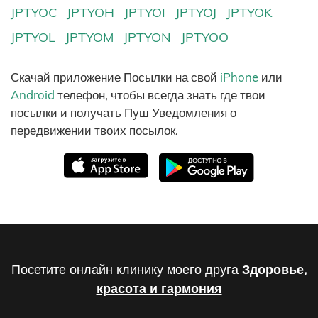
JPTYOC
JPTYOH
JPTYOI
JPTYOJ
JPTYOK
JPTYOL
JPTYOM
JPTYON
JPTYOO
Скачай приложение Посылки на свой
iPhone
или
Android
телефон, чтобы всегда знать где твои
посылки и получать Пуш Уведомления о
передвижении твоих посылок.
Посетите онлайн клинику моего друга
Здоровье,
красота и гармония