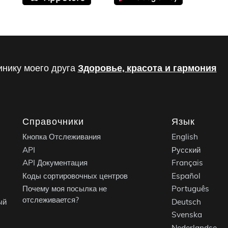
инику моего друга
Здоровье, красота и гармония
Справочники
Язык
Кнопка Отслеживания
English
API
Русский
API Документация
Français
Коды сортировочных центров
Español
Почему моя посылка не
Português
отслеживается?
ый
Deutsch
Svenska
Nederlandse