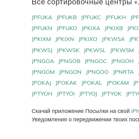
Все сортировочные центры «J
JPFUKA
JPFUKB
JPFUKC
JPFUKH
JP
JPFUKN
JPFUKO
JPKIXA
JPKIXB
JPK
JPKIXM
JPKIXN
JPKIXO
JPKWSA
JP
JPKWSJ
JPKWSK
JPKWSL
JPKWSM
JPNGOA
JPNGOB
JPNGOC
JPNGOH
JPNGOM
JPNGON
JPNGOO
JPNRTA
JPOKAJ
JPOKAK
JPOKAL
JPOKAM
J
JPTYOH
JPTYOI
JPTYOJ
JPTYOK
JPT
Скачай приложение Посылки на свой
iP
Уведомления о передвижении твоих пос