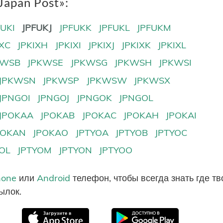
apan Post»:
FUKI
JPFUKJ
JPFUKK
JPFUKL
JPFUKM
IXC
JPKIXH
JPKIXI
JPKIXJ
JPKIXK
JPKIXL
KWSB
JPKWSE
JPKWSG
JPKWSH
JPKWSI
JPKWSN
JPKWSP
JPKWSW
JPKWSX
JPNGOI
JPNGOJ
JPNGOK
JPNGOL
JPOKAA
JPOKAB
JPOKAC
JPOKAH
JPOKAI
POKAN
JPOKAO
JPTYOA
JPTYOB
JPTYOC
YOL
JPTYOM
JPTYON
JPTYOO
hone
или
Android
телефон, чтобы всегда знать где т
ылок.