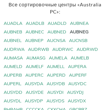
Все сортировочные центры «Australia
PC»:
AUADLA
AUADLB
AUADLD
AUBNEA
AUBNEB
AUBNEC
AUBNED
AUBNEG
AUBNEL
AUBNEP
AUCNSA
AUCNSB
AUDRWA
AUDRWB
AUDRWC
AUDRWD
AUMASA
AUMASG
AUMELA
AUMELB
AUMELD
AUMELF
AUMELL
AUPERA
AUPERB
AUPERC
AUPERD
AUPERF
AUPERL
AUSYDA
AUSYDB
AUSYDC
AUSYDD
AUSYDE
AUSYDI
AUSYDJ
AUSYDL
AUSYDP
AUSYDS
AUSYDX
BHBAHB
CCCCKA
CXXCHA
GBCBRZ