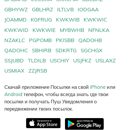
GBHYWZ
GBLHRZ
ILTLVB
IODGAA
JOAMMD
KGFRUG
KWKWIB
KWKWIC
KWKWID
KWKWIE
MYBWHB
NFNLKA
NZAKLC
PGPOMB
PKISBB
QADOHB
QADOHC
SBHIRB
SDKRTG
SGCHGX
SSJUBD
TLDILB
USCHIY
USJFKZ
USLAXZ
USMIAX
ZZJRSB
Скачай приложение Посылки на свой
iPhone
или
Android
телефон, чтобы всегда знать где твои
посылки и получать Пуш Уведомления о
передвижении твоих посылок.