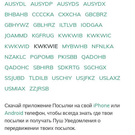
AUSYDL
AUSYDP
AUSYDS
AUSYDX
BHBAHB
CCCCKA
CXXCHA
GBCBRZ
GBHYWZ
GBLHRZ
ILTLVB
IODGAA
JOAMMD
KGFRUG
KWKWIB
KWKWIC
KWKWID
KWKWIE
MYBWHB
NFNLKA
NZAKLC
PGPOMB
PKISBB
QADOHB
QADOHC
SBHIRB
SDKRTG
SGCHGX
SSJUBD
TLDILB
USCHIY
USJFKZ
USLAXZ
USMIAX
ZZJRSB
Скачай приложение Посылки на свой
iPhone
или
Android
телефон, чтобы всегда знать где твои
посылки и получать Пуш Уведомления о
передвижении твоих посылок.