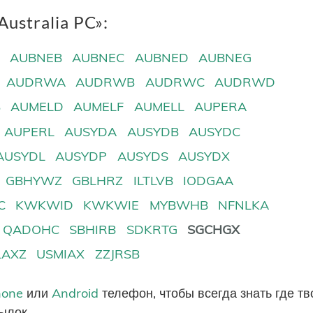
ustralia PC»:
A
AUBNEB
AUBNEC
AUBNED
AUBNEG
AUDRWA
AUDRWB
AUDRWC
AUDRWD
B
AUMELD
AUMELF
AUMELL
AUPERA
AUPERL
AUSYDA
AUSYDB
AUSYDC
AUSYDL
AUSYDP
AUSYDS
AUSYDX
GBHYWZ
GBLHRZ
ILTLVB
IODGAA
C
KWKWID
KWKWIE
MYBWHB
NFNLKA
QADOHC
SBHIRB
SDKRTG
SGCHGX
LAXZ
USMIAX
ZZJRSB
hone
или
Android
телефон, чтобы всегда знать где т
ылок.