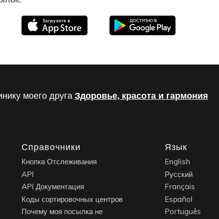
инику моего друга
Здоровье, красота и гармония
Справочники
Язык
Кнопка Отслеживания
English
API
Русский
API Документация
Français
Коды сортировочных центров
Español
Почему моя посылка не
Português