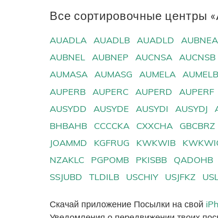
Все сортировочные центры «A
AUADLA
AUADLB
AUADLD
AUBNE
AUBNEL
AUBNEP
AUCNSA
AUCNSB
AUMASA
AUMASG
AUMELA
AUMEL
AUPERB
AUPERC
AUPERD
AUPERF
AUSYDD
AUSYDE
AUSYDI
AUSYDJ
BHBAHB
CCCCKA
CXXCHA
GBCBRZ
JOAMMD
KGFRUG
KWKWIB
KWKWI
NZAKLC
PGPOMB
PKISBB
QADOHB
SSJUBD
TLDILB
USCHIY
USJFKZ
US
Скачай приложение Посылки на свой
iP
Уведомления о передвижении твоих пос