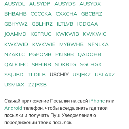
AUSYDL
AUSYDP
AUSYDS
AUSYDX
BHBAHB
CCCCKA
CXXCHA
GBCBRZ
GBHYWZ
GBLHRZ
ILTLVB
IODGAA
JOAMMD
KGFRUG
KWKWIB
KWKWIC
KWKWID
KWKWIE
MYBWHB
NFNLKA
NZAKLC
PGPOMB
PKISBB
QADOHB
QADOHC
SBHIRB
SDKRTG
SGCHGX
SSJUBD
TLDILB
USCHIY
USJFKZ
USLAXZ
USMIAX
ZZJRSB
Скачай приложение Посылки на свой
iPhone
или
Android
телефон, чтобы всегда знать где твои
посылки и получать Пуш Уведомления о
передвижении твоих посылок.