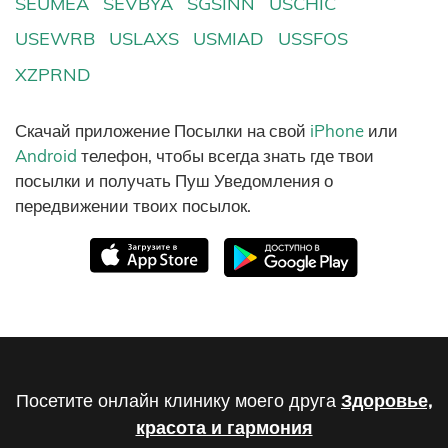
SEUMEA
SEVBYA
SGSINN
USCHIC
USEWRB
USLAXS
USMIAD
USSFOS
XZPRND
Скачай приложение Посылки на свой
iPhone
или
Android
телефон, чтобы всегда знать где твои
посылки и получать Пуш Уведомления о
передвижении твоих посылок.
Посетите онлайн клинику моего друга
Здоровье,
красота и гармония