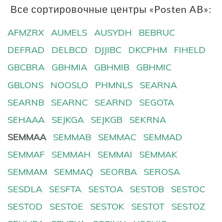
Все сортировочные центры «Posten AB»:
AFMZRX
AUMELS
AUSYDH
BEBRUC
DEFRAD
DELBCD
DJJIBC
DKCPHM
FIHELD
GBCBRA
GBHMIA
GBHMIB
GBHMIC
GBLONS
NOOSLO
PHMNLS
SEARNA
SEARNB
SEARNC
SEARND
SEGOTA
SEHAAA
SEJKGA
SEJKGB
SEKRNA
SEMMAA
SEMMAB
SEMMAC
SEMMAD
SEMMAF
SEMMAH
SEMMAI
SEMMAK
SEMMAM
SEMMAQ
SEORBA
SEROSA
SESDLA
SESFTA
SESTOA
SESTOB
SESTOC
SESTOD
SESTOE
SESTOK
SESTOT
SESTOZ