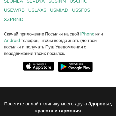
SEUMEA
SEVBYA
SGSINN
USCHIC
USEWRB
USLAXS
USMIAD
USSFOS
XZPRND
Скачай приложение Посылки на свой
iPhone
или
Android
телефон, чтобы всегда знать где твои
посылки и получать Пуш Уведомления о
передвижении твоих посылок.
Посетите онлайн клинику моего друга
Здоровье,
красота и гармония