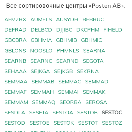
Все сортировочные центры «Posten AB»:
AFMZRX
AUMELS
AUSYDH
BEBRUC
DEFRAD
DELBCD
DJJIBC
DKCPHM
FIHELD
GBCBRA
GBHMIA
GBHMIB
GBHMIC
GBLONS
NOOSLO
PHMNLS
SEARNA
SEARNB
SEARNC
SEARND
SEGOTA
SEHAAA
SEJKGA
SEJKGB
SEKRNA
SEMMAA
SEMMAB
SEMMAC
SEMMAD
SEMMAF
SEMMAH
SEMMAI
SEMMAK
SEMMAM
SEMMAQ
SEORBA
SEROSA
SESDLA
SESFTA
SESTOA
SESTOB
SESTOC
SESTOD
SESTOE
SESTOK
SESTOT
SESTOZ