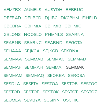
AFMZRX
AUMELS
AUSYDH
BEBRUC
DEFRAD
DELBCD
DJJIBC
DKCPHM
FIHELD
GBCBRA
GBHMIA
GBHMIB
GBHMIC
GBLONS
NOOSLO
PHMNLS
SEARNA
SEARNB
SEARNC
SEARND
SEGOTA
SEHAAA
SEJKGA
SEJKGB
SEKRNA
SEMMAA
SEMMAB
SEMMAC
SEMMAD
SEMMAF
SEMMAH
SEMMAI
SEMMAK
SEMMAM
SEMMAQ
SEORBA
SEROSA
SESDLA
SESFTA
SESTOA
SESTOB
SESTOC
SESTOD
SESTOE
SESTOK
SESTOT
SESTOZ
SEUMEA
SEVBYA
SGSINN
USCHIC