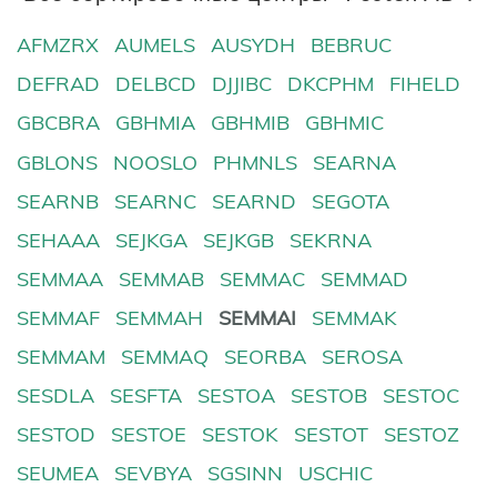
AFMZRX
AUMELS
AUSYDH
BEBRUC
DEFRAD
DELBCD
DJJIBC
DKCPHM
FIHELD
GBCBRA
GBHMIA
GBHMIB
GBHMIC
GBLONS
NOOSLO
PHMNLS
SEARNA
SEARNB
SEARNC
SEARND
SEGOTA
SEHAAA
SEJKGA
SEJKGB
SEKRNA
SEMMAA
SEMMAB
SEMMAC
SEMMAD
SEMMAF
SEMMAH
SEMMAI
SEMMAK
SEMMAM
SEMMAQ
SEORBA
SEROSA
SESDLA
SESFTA
SESTOA
SESTOB
SESTOC
SESTOD
SESTOE
SESTOK
SESTOT
SESTOZ
SEUMEA
SEVBYA
SGSINN
USCHIC