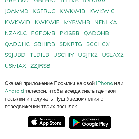
GBHYWZ
GBLHRZ
ILTLVB
IODGAA
JOAMMD
KGFRUG
KWKWIB
KWKWIC
KWKWID
KWKWIE
MYBWHB
NFNLKA
NZAKLC
PGPOMB
PKISBB
QADOHB
QADOHC
SBHIRB
SDKRTG
SGCHGX
SSJUBD
TLDILB
USCHIY
USJFKZ
USLAXZ
USMIAX
ZZJRSB
Скачай приложение Посылки на свой
iPhone
или
Android
телефон, чтобы всегда знать где твои
посылки и получать Пуш Уведомления о
передвижении твоих посылок.