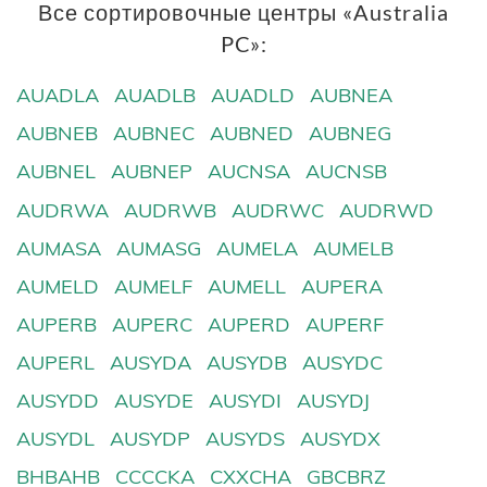
Все сортировочные центры «Australia
PC»:
AUADLA
AUADLB
AUADLD
AUBNEA
AUBNEB
AUBNEC
AUBNED
AUBNEG
AUBNEL
AUBNEP
AUCNSA
AUCNSB
AUDRWA
AUDRWB
AUDRWC
AUDRWD
AUMASA
AUMASG
AUMELA
AUMELB
AUMELD
AUMELF
AUMELL
AUPERA
AUPERB
AUPERC
AUPERD
AUPERF
AUPERL
AUSYDA
AUSYDB
AUSYDC
AUSYDD
AUSYDE
AUSYDI
AUSYDJ
AUSYDL
AUSYDP
AUSYDS
AUSYDX
BHBAHB
CCCCKA
CXXCHA
GBCBRZ