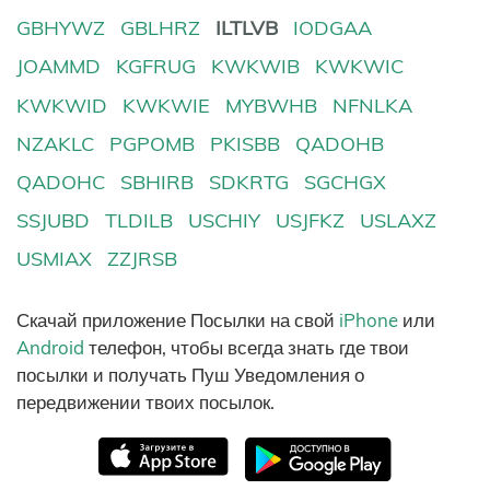
GBHYWZ
GBLHRZ
ILTLVB
IODGAA
JOAMMD
KGFRUG
KWKWIB
KWKWIC
KWKWID
KWKWIE
MYBWHB
NFNLKA
NZAKLC
PGPOMB
PKISBB
QADOHB
QADOHC
SBHIRB
SDKRTG
SGCHGX
SSJUBD
TLDILB
USCHIY
USJFKZ
USLAXZ
USMIAX
ZZJRSB
Скачай приложение Посылки на свой
iPhone
или
Android
телефон, чтобы всегда знать где твои
посылки и получать Пуш Уведомления о
передвижении твоих посылок.