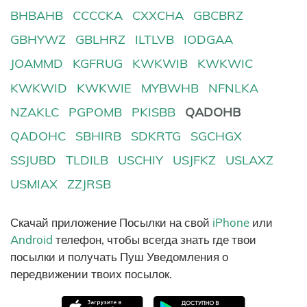
BHBAHB
CCCCKA
CXXCHA
GBCBRZ
GBHYWZ
GBLHRZ
ILTLVB
IODGAA
JOAMMD
KGFRUG
KWKWIB
KWKWIC
KWKWID
KWKWIE
MYBWHB
NFNLKA
NZAKLC
PGPOMB
PKISBB
QADOHB
QADOHC
SBHIRB
SDKRTG
SGCHGX
SSJUBD
TLDILB
USCHIY
USJFKZ
USLAXZ
USMIAX
ZZJRSB
Скачай приложение Посылки на свой
iPhone
или
Android
телефон, чтобы всегда знать где твои
посылки и получать Пуш Уведомления о
передвижении твоих посылок.