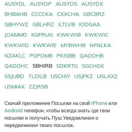
AUSYDL
AUSYDP
AUSYDS
AUSYDX
BHBAHB
CCCCKA
CXXCHA
GBCBRZ
GBHYWZ
GBLHRZ
ILTLVB
IODGAA
JOAMMD
KGFRUG
KWKWIB
KWKWIC
KWKWID
KWKWIE
MYBWHB
NFNLKA
NZAKLC
PGPOMB
PKISBB
QADOHB
QADOHC
SBHIRB
SDKRTG
SGCHGX
SSJUBD
TLDILB
USCHIY
USJFKZ
USLAXZ
USMIAX
ZZJRSB
Скачай приложение Посылки на свой
iPhone
или
Android
телефон, чтобы всегда знать где твои
посылки и получать Пуш Уведомления о
передвижении твоих посылок.