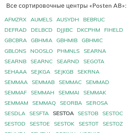
Все сортировочные центры «Posten AB»:
AFMZRX
AUMELS
AUSYDH
BEBRUC
DEFRAD
DELBCD
DJJIBC
DKCPHM
FIHELD
GBCBRA
GBHMIA
GBHMIB
GBHMIC
GBLONS
NOOSLO
PHMNLS
SEARNA
SEARNB
SEARNC
SEARND
SEGOTA
SEHAAA
SEJKGA
SEJKGB
SEKRNA
SEMMAA
SEMMAB
SEMMAC
SEMMAD
SEMMAF
SEMMAH
SEMMAI
SEMMAK
SEMMAM
SEMMAQ
SEORBA
SEROSA
SESDLA
SESFTA
SESTOA
SESTOB
SESTOC
SESTOD
SESTOE
SESTOK
SESTOT
SESTOZ