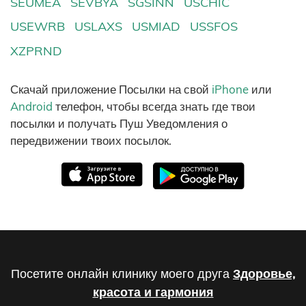
SEUMEA
SEVBYA
SGSINN
USCHIC
USEWRB
USLAXS
USMIAD
USSFOS
XZPRND
Скачай приложение Посылки на свой
iPhone
или
Android
телефон, чтобы всегда знать где твои
посылки и получать Пуш Уведомления о
передвижении твоих посылок.
Посетите онлайн клинику моего друга
Здоровье,
красота и гармония