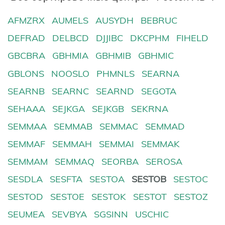
AFMZRX
AUMELS
AUSYDH
BEBRUC
DEFRAD
DELBCD
DJJIBC
DKCPHM
FIHELD
GBCBRA
GBHMIA
GBHMIB
GBHMIC
GBLONS
NOOSLO
PHMNLS
SEARNA
SEARNB
SEARNC
SEARND
SEGOTA
SEHAAA
SEJKGA
SEJKGB
SEKRNA
SEMMAA
SEMMAB
SEMMAC
SEMMAD
SEMMAF
SEMMAH
SEMMAI
SEMMAK
SEMMAM
SEMMAQ
SEORBA
SEROSA
SESDLA
SESFTA
SESTOA
SESTOB
SESTOC
SESTOD
SESTOE
SESTOK
SESTOT
SESTOZ
SEUMEA
SEVBYA
SGSINN
USCHIC