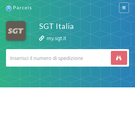
Parcels
Switch
navigat
SGT Italia
my.sgt.it