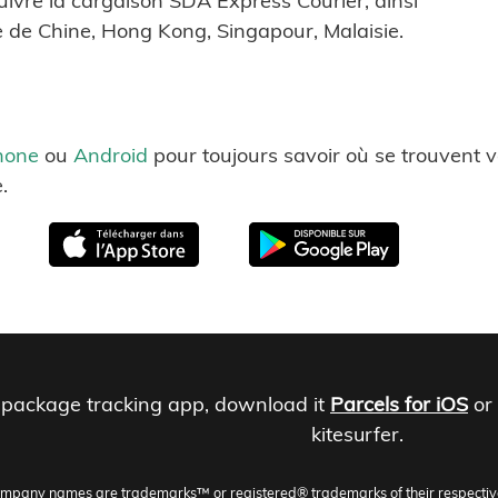
uivre la cargaison SDA Express Courier, ainsi
 de Chine, Hong Kong, Singapour, Malaisie.
hone
ou
Android
pour toujours savoir où se trouvent v
.
 package tracking app, download it
Parcels for iOS
or
kitesurfer.
ompany names are trademarks™ or registered® trademarks of their respective h