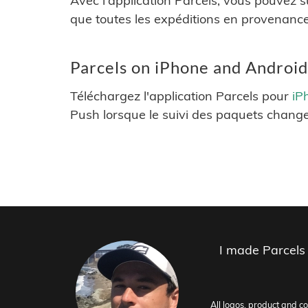
Avec l'application Parcels, vous pouvez s
que toutes les expéditions en provenance
Parcels on iPhone and Android
Téléchargez l'application Parcels pour
iP
Push lorsque le suivi des paquets change
I made Parcels
All logos, product and c