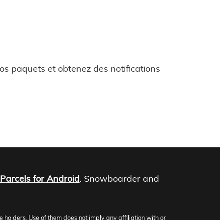
os paquets et obtenez des notifications
Parcels for Android
. Snowboarder and
olders. Use of them does not imply any affiliation with or