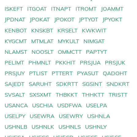
ISKEFT
ITGOAT
ITNAPT
ITROMT
JOAMMT
JPDNAT
JPOKAT
JPOKOT
JPTYOT
JPYOKT
KENBOT
KNSKBT
KRSELT
KWKWIT
KYGCMT
MTMLAT
MYKULT
NIMGAT
NLAMST
NOOSLT
OMMCTT
PAPTYT
PELIMT
PHMNLT
PKKHIT
PRSJUA
PRSJUK
PRSJUY
PTLIST
PTTERT
PYASUT
QADOHT
SAJEDT
SARUHT
SDKRTT
SGSINT
SNDKRT
SVSALT
SXSXMT
THBKKT
THHKTT
TRISTT
USANCA
USCHIA
USDFWA
USELPA
USELPY
USEWRA
USEWRY
USHNLA
USHNLB
USHNLK
USHNLS
USHNLY