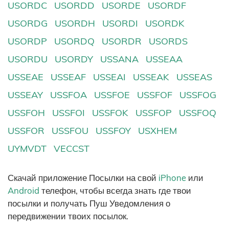
USORDC
USORDD
USORDE
USORDF
USORDG
USORDH
USORDI
USORDK
USORDP
USORDQ
USORDR
USORDS
USORDU
USORDY
USSANA
USSEAA
USSEAE
USSEAF
USSEAI
USSEAK
USSEAS
USSEAY
USSFOA
USSFOE
USSFOF
USSFOG
USSFOH
USSFOI
USSFOK
USSFOP
USSFOQ
USSFOR
USSFOU
USSFOY
USXHEM
UYMVDT
VECCST
Скачай приложение Посылки на свой
iPhone
или
Android
телефон, чтобы всегда знать где твои
посылки и получать Пуш Уведомления о
передвижении твоих посылок.