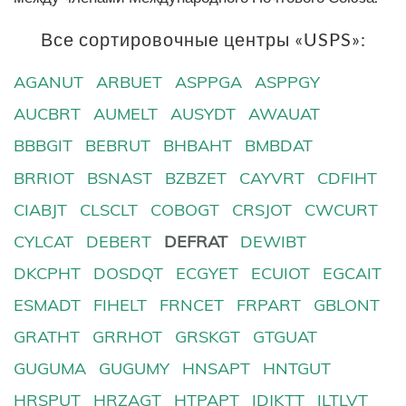
Все сортировочные центры «USPS»:
AGANUT
ARBUET
ASPPGA
ASPPGY
AUCBRT
AUMELT
AUSYDT
AWAUAT
BBBGIT
BEBRUT
BHBAHT
BMBDAT
BRRIOT
BSNAST
BZBZET
CAYVRT
CDFIHT
CIABJT
CLSCLT
COBOGT
CRSJOT
CWCURT
CYLCAT
DEBERT
DEFRAT
DEWIBT
DKCPHT
DOSDQT
ECGYET
ECUIOT
EGCAIT
ESMADT
FIHELT
FRNCET
FRPART
GBLONT
GRATHT
GRRHOT
GRSKGT
GTGUAT
GUGUMA
GUGUMY
HNSAPT
HNTGUT
HRSPUT
HRZAGT
HTPAPT
IDJKTT
ILTLVT