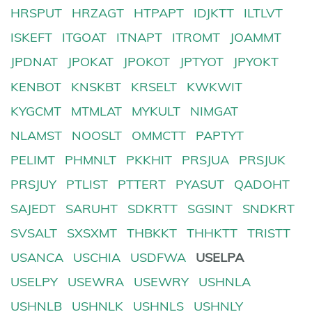
HRSPUT
HRZAGT
HTPAPT
IDJKTT
ILTLVT
ISKEFT
ITGOAT
ITNAPT
ITROMT
JOAMMT
JPDNAT
JPOKAT
JPOKOT
JPTYOT
JPYOKT
KENBOT
KNSKBT
KRSELT
KWKWIT
KYGCMT
MTMLAT
MYKULT
NIMGAT
NLAMST
NOOSLT
OMMCTT
PAPTYT
PELIMT
PHMNLT
PKKHIT
PRSJUA
PRSJUK
PRSJUY
PTLIST
PTTERT
PYASUT
QADOHT
SAJEDT
SARUHT
SDKRTT
SGSINT
SNDKRT
SVSALT
SXSXMT
THBKKT
THHKTT
TRISTT
USANCA
USCHIA
USDFWA
USELPA
USELPY
USEWRA
USEWRY
USHNLA
USHNLB
USHNLK
USHNLS
USHNLY