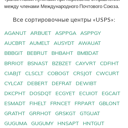
между членами Международного Почтового Союза.
Все сортировочные центры «USPS»:
AGANUT
ARBUET
ASPPGA
ASPPGY
AUCBRT
AUMELT
AUSYDT
AWAUAT
BBBGIT
BEBRUT
BHBAHT
BMBDAT
BRRIOT
BSNAST
BZBZET
CAYVRT
CDFIHT
CIABJT
CLSCLT
COBOGT
CRSJOT
CWCURT
CYLCAT
DEBERT
DEFRAT
DEWIBT
DKCPHT
DOSDQT
ECGYET
ECUIOT
EGCAIT
ESMADT
FIHELT
FRNCET
FRPART
GBLONT
GRATHT
GRRHOT
GRSKGT
GTGUAT
GUGUMA
GUGUMY
HNSAPT
HNTGUT