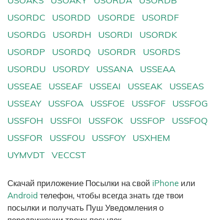
USOAKS
USOAKY
USORDA
USORDB
USORDC
USORDD
USORDE
USORDF
USORDG
USORDH
USORDI
USORDK
USORDP
USORDQ
USORDR
USORDS
USORDU
USORDY
USSANA
USSEAA
USSEAE
USSEAF
USSEAI
USSEAK
USSEAS
USSEAY
USSFOA
USSFOE
USSFOF
USSFOG
USSFOH
USSFOI
USSFOK
USSFOP
USSFOQ
USSFOR
USSFOU
USSFOY
USXHEM
UYMVDT
VECCST
Скачай приложение Посылки на свой
iPhone
или
Android
телефон, чтобы всегда знать где твои
посылки и получать Пуш Уведомления о
передвижении твоих посылок.