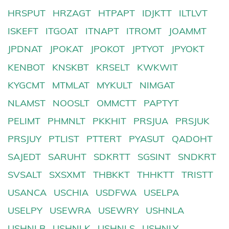
HRSPUT
HRZAGT
HTPAPT
IDJKTT
ILTLVT
ISKEFT
ITGOAT
ITNAPT
ITROMT
JOAMMT
JPDNAT
JPOKAT
JPOKOT
JPTYOT
JPYOKT
KENBOT
KNSKBT
KRSELT
KWKWIT
KYGCMT
MTMLAT
MYKULT
NIMGAT
NLAMST
NOOSLT
OMMCTT
PAPTYT
PELIMT
PHMNLT
PKKHIT
PRSJUA
PRSJUK
PRSJUY
PTLIST
PTTERT
PYASUT
QADOHT
SAJEDT
SARUHT
SDKRTT
SGSINT
SNDKRT
SVSALT
SXSXMT
THBKKT
THHKTT
TRISTT
USANCA
USCHIA
USDFWA
USELPA
USELPY
USEWRA
USEWRY
USHNLA
USHNLB
USHNLK
USHNLS
USHNLY