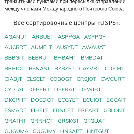
транзитными пунктами при пересылке отправлений
между членами Международного Почтового Союза.
Все сортировочные центры «USPS»:
AGANUT
ARBUET
ASPPGA
ASPPGY
AUCBRT
AUMELT
AUSYDT
AWAUAT
BBBGIT
BEBRUT
BHBAHT
BMBDAT
BRRIOT
BSNAST
BZBZET
CAYVRT
CDFIHT
CIABJT
CLSCLT
COBOGT
CRSJOT
CWCURT
CYLCAT
DEBERT
DEFRAT
DEWIBT
DKCPHT
DOSDQT
ECGYET
ECUIOT
EGCAIT
ESMADT
FIHELT
FRNCET
FRPART
GBLONT
GRATHT
GRRHOT
GRSKGT
GTGUAT
GUGUMA
GUGUMY
HNSAPT
HNTGUT