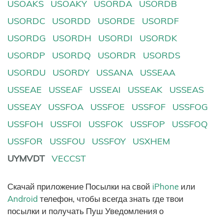
USOAKS
USOAKY
USORDA
USORDB
USORDC
USORDD
USORDE
USORDF
USORDG
USORDH
USORDI
USORDK
USORDP
USORDQ
USORDR
USORDS
USORDU
USORDY
USSANA
USSEAA
USSEAE
USSEAF
USSEAI
USSEAK
USSEAS
USSEAY
USSFOA
USSFOE
USSFOF
USSFOG
USSFOH
USSFOI
USSFOK
USSFOP
USSFOQ
USSFOR
USSFOU
USSFOY
USXHEM
UYMVDT
VECCST
Скачай приложение Посылки на свой
iPhone
или
Android
телефон, чтобы всегда знать где твои
посылки и получать Пуш Уведомления о