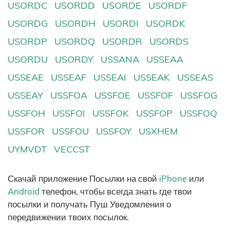
USORDC
USORDD
USORDE
USORDF
USORDG
USORDH
USORDI
USORDK
USORDP
USORDQ
USORDR
USORDS
USORDU
USORDY
USSANA
USSEAA
USSEAE
USSEAF
USSEAI
USSEAK
USSEAS
USSEAY
USSFOA
USSFOE
USSFOF
USSFOG
USSFOH
USSFOI
USSFOK
USSFOP
USSFOQ
USSFOR
USSFOU
USSFOY
USXHEM
UYMVDT
VECCST
Скачай приложение Посылки на свой
iPhone
или
Android
телефон, чтобы всегда знать где твои
посылки и получать Пуш Уведомления о
передвижении твоих посылок.