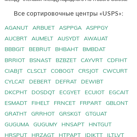
Все сортировочные центры «USPS»:
AGANUT
ARBUET
ASPPGA
ASPPGY
AUCBRT
AUMELT
AUSYDT
AWAUAT
BBBGIT
BEBRUT
BHBAHT
BMBDAT
BRRIOT
BSNAST
BZBZET
CAYVRT
CDFIHT
CIABJT
CLSCLT
COBOGT
CRSJOT
CWCURT
CYLCAT
DEBERT
DEFRAT
DEWIBT
DKCPHT
DOSDQT
ECGYET
ECUIOT
EGCAIT
ESMADT
FIHELT
FRNCET
FRPART
GBLONT
GRATHT
GRRHOT
GRSKGT
GTGUAT
GUGUMA
GUGUMY
HNSAPT
HNTGUT
HRSPUT
HRZAGT
HTPAPT
IDJKTT
ILTLVT