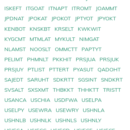
ISKEFT
ITGOAT
ITNAPT
ITROMT
JOAMMT
JPDNAT
JPOKAT
JPOKOT
JPTYOT
JPYOKT
KENBOT
KNSKBT
KRSELT
KWKWIT
KYGCMT
MTMLAT
MYKULT
NIMGAT
NLAMST
NOOSLT
OMMCTT
PAPTYT
PELIMT
PHMNLT
PKKHIT
PRSJUA
PRSJUK
PRSJUY
PTLIST
PTTERT
PYASUT
QADOHT
SAJEDT
SARUHT
SDKRTT
SGSINT
SNDKRT
SVSALT
SXSXMT
THBKKT
THHKTT
TRISTT
USANCA
USCHIA
USDFWA
USELPA
USELPY
USEWRA
USEWRY
USHNLA
USHNLB
USHNLK
USHNLS
USHNLY