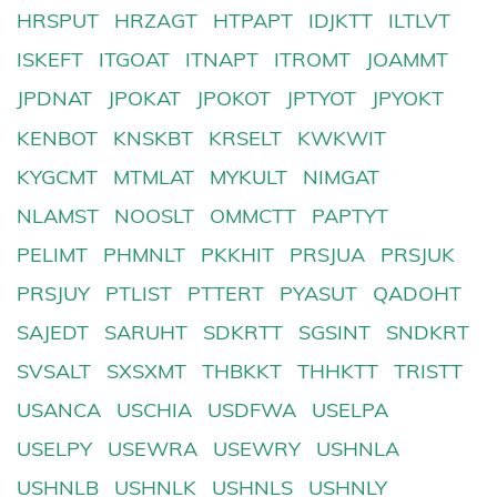
HRSPUT
HRZAGT
HTPAPT
IDJKTT
ILTLVT
ISKEFT
ITGOAT
ITNAPT
ITROMT
JOAMMT
JPDNAT
JPOKAT
JPOKOT
JPTYOT
JPYOKT
KENBOT
KNSKBT
KRSELT
KWKWIT
KYGCMT
MTMLAT
MYKULT
NIMGAT
NLAMST
NOOSLT
OMMCTT
PAPTYT
PELIMT
PHMNLT
PKKHIT
PRSJUA
PRSJUK
PRSJUY
PTLIST
PTTERT
PYASUT
QADOHT
SAJEDT
SARUHT
SDKRTT
SGSINT
SNDKRT
SVSALT
SXSXMT
THBKKT
THHKTT
TRISTT
USANCA
USCHIA
USDFWA
USELPA
USELPY
USEWRA
USEWRY
USHNLA
USHNLB
USHNLK
USHNLS
USHNLY