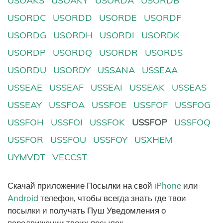
USOAKS
USOAKY
USORDA
USORDB
USORDC
USORDD
USORDE
USORDF
USORDG
USORDH
USORDI
USORDK
USORDP
USORDQ
USORDR
USORDS
USORDU
USORDY
USSANA
USSEAA
USSEAE
USSEAF
USSEAI
USSEAK
USSEAS
USSEAY
USSFOA
USSFOE
USSFOF
USSFOG
USSFOH
USSFOI
USSFOK
USSFOP
USSFOQ
USSFOR
USSFOU
USSFOY
USXHEM
UYMVDT
VECCST
Скачай приложение Посылки на свой
iPhone
или
Android
телефон, чтобы всегда знать где твои
посылки и получать Пуш Уведомления о
передвижении твоих посылок.