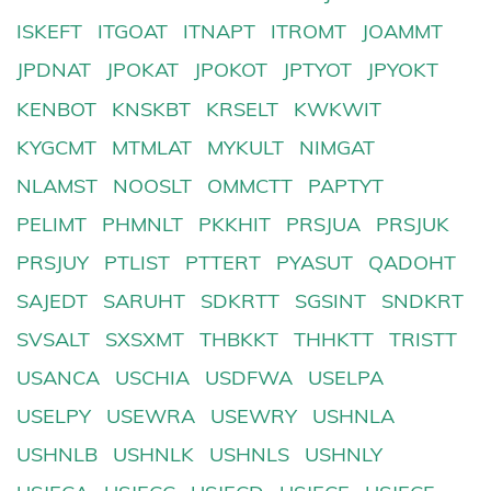
ISKEFT
ITGOAT
ITNAPT
ITROMT
JOAMMT
JPDNAT
JPOKAT
JPOKOT
JPTYOT
JPYOKT
KENBOT
KNSKBT
KRSELT
KWKWIT
KYGCMT
MTMLAT
MYKULT
NIMGAT
NLAMST
NOOSLT
OMMCTT
PAPTYT
PELIMT
PHMNLT
PKKHIT
PRSJUA
PRSJUK
PRSJUY
PTLIST
PTTERT
PYASUT
QADOHT
SAJEDT
SARUHT
SDKRTT
SGSINT
SNDKRT
SVSALT
SXSXMT
THBKKT
THHKTT
TRISTT
USANCA
USCHIA
USDFWA
USELPA
USELPY
USEWRA
USEWRY
USHNLA
USHNLB
USHNLK
USHNLS
USHNLY