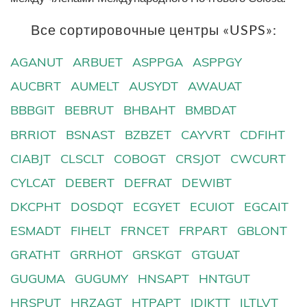
Все сортировочные центры «USPS»:
AGANUT
ARBUET
ASPPGA
ASPPGY
AUCBRT
AUMELT
AUSYDT
AWAUAT
BBBGIT
BEBRUT
BHBAHT
BMBDAT
BRRIOT
BSNAST
BZBZET
CAYVRT
CDFIHT
CIABJT
CLSCLT
COBOGT
CRSJOT
CWCURT
CYLCAT
DEBERT
DEFRAT
DEWIBT
DKCPHT
DOSDQT
ECGYET
ECUIOT
EGCAIT
ESMADT
FIHELT
FRNCET
FRPART
GBLONT
GRATHT
GRRHOT
GRSKGT
GTGUAT
GUGUMA
GUGUMY
HNSAPT
HNTGUT
HRSPUT
HRZAGT
HTPAPT
IDJKTT
ILTLVT