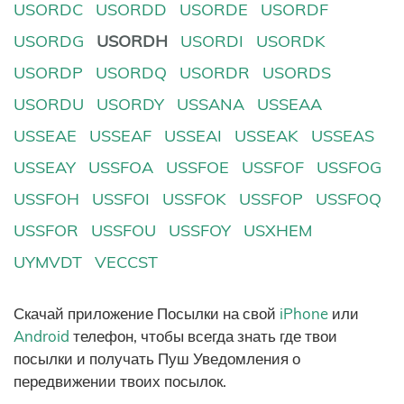
USORDC
USORDD
USORDE
USORDF
USORDG
USORDH
USORDI
USORDK
USORDP
USORDQ
USORDR
USORDS
USORDU
USORDY
USSANA
USSEAA
USSEAE
USSEAF
USSEAI
USSEAK
USSEAS
USSEAY
USSFOA
USSFOE
USSFOF
USSFOG
USSFOH
USSFOI
USSFOK
USSFOP
USSFOQ
USSFOR
USSFOU
USSFOY
USXHEM
UYMVDT
VECCST
Скачай приложение Посылки на свой
iPhone
или
Android
телефон, чтобы всегда знать где твои
посылки и получать Пуш Уведомления о
передвижении твоих посылок.