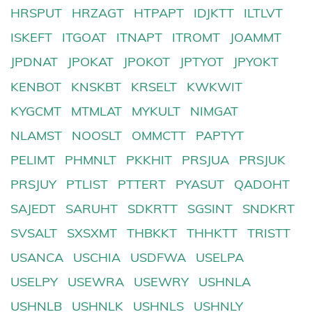
HRSPUT
HRZAGT
HTPAPT
IDJKTT
ILTLVT
ISKEFT
ITGOAT
ITNAPT
ITROMT
JOAMMT
JPDNAT
JPOKAT
JPOKOT
JPTYOT
JPYOKT
KENBOT
KNSKBT
KRSELT
KWKWIT
KYGCMT
MTMLAT
MYKULT
NIMGAT
NLAMST
NOOSLT
OMMCTT
PAPTYT
PELIMT
PHMNLT
PKKHIT
PRSJUA
PRSJUK
PRSJUY
PTLIST
PTTERT
PYASUT
QADOHT
SAJEDT
SARUHT
SDKRTT
SGSINT
SNDKRT
SVSALT
SXSXMT
THBKKT
THHKTT
TRISTT
USANCA
USCHIA
USDFWA
USELPA
USELPY
USEWRA
USEWRY
USHNLA
USHNLB
USHNLK
USHNLS
USHNLY