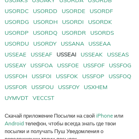
USOAKS
USOAKY
USORDA
USORDB
USORDC
USORDD
USORDE
USORDF
USORDG
USORDH
USORDI
USORDK
USORDP
USORDQ
USORDR
USORDS
USORDU
USORDY
USSANA
USSEAA
USSEAE
USSEAF
USSEAI
USSEAK
USSEAS
USSEAY
USSFOA
USSFOE
USSFOF
USSFOG
USSFOH
USSFOI
USSFOK
USSFOP
USSFOQ
USSFOR
USSFOU
USSFOY
USXHEM
UYMVDT
VECCST
Скачай приложение Посылки на свой
iPhone
или
Android
телефон, чтобы всегда знать где твои
посылки и получать Пуш Уведомления о
передвижении твоих посылок.