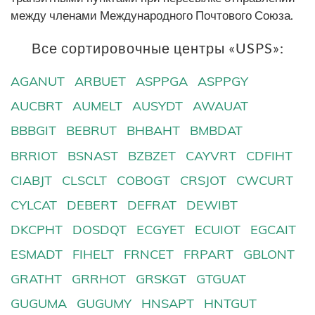
между членами Международного Почтового Союза.
Все сортировочные центры «USPS»:
AGANUT
ARBUET
ASPPGA
ASPPGY
AUCBRT
AUMELT
AUSYDT
AWAUAT
BBBGIT
BEBRUT
BHBAHT
BMBDAT
BRRIOT
BSNAST
BZBZET
CAYVRT
CDFIHT
CIABJT
CLSCLT
COBOGT
CRSJOT
CWCURT
CYLCAT
DEBERT
DEFRAT
DEWIBT
DKCPHT
DOSDQT
ECGYET
ECUIOT
EGCAIT
ESMADT
FIHELT
FRNCET
FRPART
GBLONT
GRATHT
GRRHOT
GRSKGT
GTGUAT
GUGUMA
GUGUMY
HNSAPT
HNTGUT