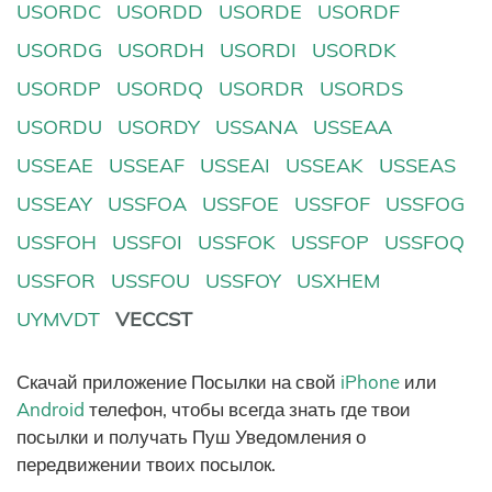
USORDC
USORDD
USORDE
USORDF
USORDG
USORDH
USORDI
USORDK
USORDP
USORDQ
USORDR
USORDS
USORDU
USORDY
USSANA
USSEAA
USSEAE
USSEAF
USSEAI
USSEAK
USSEAS
USSEAY
USSFOA
USSFOE
USSFOF
USSFOG
USSFOH
USSFOI
USSFOK
USSFOP
USSFOQ
USSFOR
USSFOU
USSFOY
USXHEM
UYMVDT
VECCST
Скачай приложение Посылки на свой
iPhone
или
Android
телефон, чтобы всегда знать где твои
посылки и получать Пуш Уведомления о
передвижении твоих посылок.