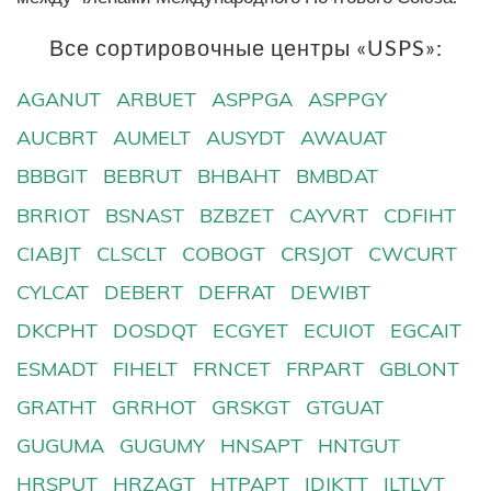
Все сортировочные центры «USPS»:
AGANUT
ARBUET
ASPPGA
ASPPGY
AUCBRT
AUMELT
AUSYDT
AWAUAT
BBBGIT
BEBRUT
BHBAHT
BMBDAT
BRRIOT
BSNAST
BZBZET
CAYVRT
CDFIHT
CIABJT
CLSCLT
COBOGT
CRSJOT
CWCURT
CYLCAT
DEBERT
DEFRAT
DEWIBT
DKCPHT
DOSDQT
ECGYET
ECUIOT
EGCAIT
ESMADT
FIHELT
FRNCET
FRPART
GBLONT
GRATHT
GRRHOT
GRSKGT
GTGUAT
GUGUMA
GUGUMY
HNSAPT
HNTGUT
HRSPUT
HRZAGT
HTPAPT
IDJKTT
ILTLVT