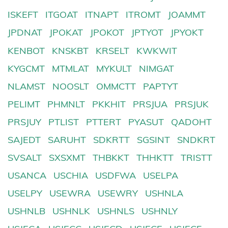
ISKEFT
ITGOAT
ITNAPT
ITROMT
JOAMMT
JPDNAT
JPOKAT
JPOKOT
JPTYOT
JPYOKT
KENBOT
KNSKBT
KRSELT
KWKWIT
KYGCMT
MTMLAT
MYKULT
NIMGAT
NLAMST
NOOSLT
OMMCTT
PAPTYT
PELIMT
PHMNLT
PKKHIT
PRSJUA
PRSJUK
PRSJUY
PTLIST
PTTERT
PYASUT
QADOHT
SAJEDT
SARUHT
SDKRTT
SGSINT
SNDKRT
SVSALT
SXSXMT
THBKKT
THHKTT
TRISTT
USANCA
USCHIA
USDFWA
USELPA
USELPY
USEWRA
USEWRY
USHNLA
USHNLB
USHNLK
USHNLS
USHNLY