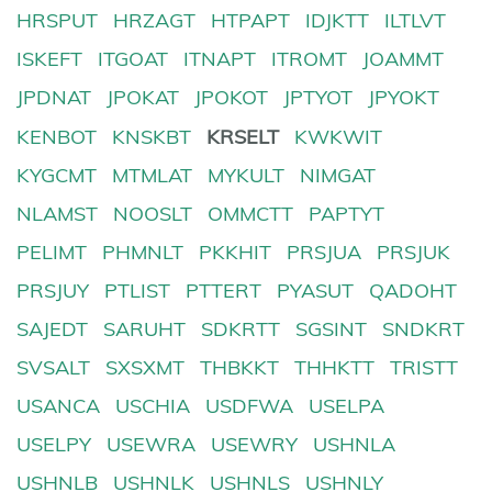
HRSPUT
HRZAGT
HTPAPT
IDJKTT
ILTLVT
ISKEFT
ITGOAT
ITNAPT
ITROMT
JOAMMT
JPDNAT
JPOKAT
JPOKOT
JPTYOT
JPYOKT
KENBOT
KNSKBT
KRSELT
KWKWIT
KYGCMT
MTMLAT
MYKULT
NIMGAT
NLAMST
NOOSLT
OMMCTT
PAPTYT
PELIMT
PHMNLT
PKKHIT
PRSJUA
PRSJUK
PRSJUY
PTLIST
PTTERT
PYASUT
QADOHT
SAJEDT
SARUHT
SDKRTT
SGSINT
SNDKRT
SVSALT
SXSXMT
THBKKT
THHKTT
TRISTT
USANCA
USCHIA
USDFWA
USELPA
USELPY
USEWRA
USEWRY
USHNLA
USHNLB
USHNLK
USHNLS
USHNLY