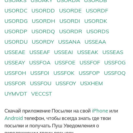
USOAKS
USOAKY
USORDA
USORDB
USORDC
USORDD
USORDE
USORDF
USORDG
USORDH
USORDI
USORDK
USORDP
USORDQ
USORDR
USORDS
USORDU
USORDY
USSANA
USSEAA
USSEAE
USSEAF
USSEAI
USSEAK
USSEAS
USSEAY
USSFOA
USSFOE
USSFOF
USSFOG
USSFOH
USSFOI
USSFOK
USSFOP
USSFOQ
USSFOR
USSFOU
USSFOY
USXHEM
UYMVDT
VECCST
Скачай приложение Посылки на свой
iPhone
или
Android
телефон, чтобы всегда знать где твои
посылки и получать Пуш Уведомления о
передвижении твоих посылок.