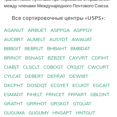
между членами Международного Почтового Союза.
Все сортировочные центры «USPS»:
AGANUT
ARBUET
ASPPGA
ASPPGY
AUCBRT
AUMELT
AUSYDT
AWAUAT
BBBGIT
BEBRUT
BHBAHT
BMBDAT
BRRIOT
BSNAST
BZBZET
CAYVRT
CDFIHT
CIABJT
CLSCLT
COBOGT
CRSJOT
CWCURT
CYLCAT
DEBERT
DEFRAT
DEWIBT
DKCPHT
DOSDQT
ECGYET
ECUIOT
EGCAIT
ESMADT
FIHELT
FRNCET
FRPART
GBLONT
GRATHT
GRRHOT
GRSKGT
GTGUAT
GUGUMA
GUGUMY
HNSAPT
HNTGUT