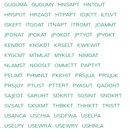
GUGUMA
GUGUMY
HNSAPT
HNTGUT
HRSPUT
HRZAGT
HTPAPT
IDJKTT
ILTLVT
ISKEFT
ITGOAT
ITNAPT
ITROMT
JOAMMT
JPDNAT
JPOKAT
JPOKOT
JPTYOT
JPYOKT
KENBOT
KNSKBT
KRSELT
KWKWIT
KYGCMT
MTMLAT
MYKULT
NIMGAT
NLAMST
NOOSLT
OMMCTT
PAPTYT
PELIMT
PHMNLT
PKKHIT
PRSJUA
PRSJUK
PRSJUY
PTLIST
PTTERT
PYASUT
QADOHT
SAJEDT
SARUHT
SDKRTT
SGSINT
SNDKRT
SVSALT
SXSXMT
THBKKT
THHKTT
TRISTT
USANCA
USCHIA
USDFWA
USELPA
USELPY
USEWRA
USEWRY
USHNLA