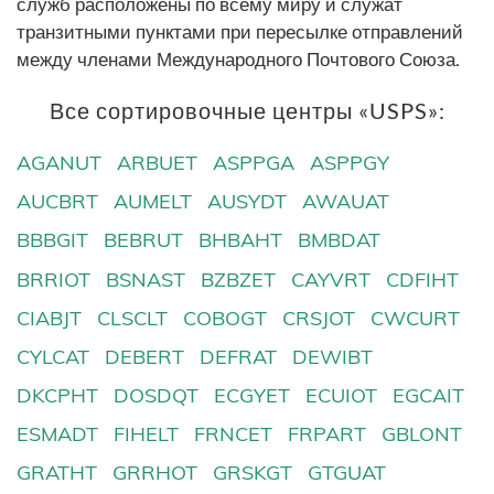
служб расположены по всему миру и служат
транзитными пунктами при пересылке отправлений
между членами Международного Почтового Союза.
Все сортировочные центры «USPS»:
AGANUT
ARBUET
ASPPGA
ASPPGY
AUCBRT
AUMELT
AUSYDT
AWAUAT
BBBGIT
BEBRUT
BHBAHT
BMBDAT
BRRIOT
BSNAST
BZBZET
CAYVRT
CDFIHT
CIABJT
CLSCLT
COBOGT
CRSJOT
CWCURT
CYLCAT
DEBERT
DEFRAT
DEWIBT
DKCPHT
DOSDQT
ECGYET
ECUIOT
EGCAIT
ESMADT
FIHELT
FRNCET
FRPART
GBLONT
GRATHT
GRRHOT
GRSKGT
GTGUAT