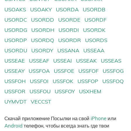
USOAKS
USOAKY
USORDA
USORDB
USORDC
USORDD
USORDE
USORDF
USORDG
USORDH
USORDI
USORDK
USORDP
USORDQ
USORDR
USORDS
USORDU
USORDY
USSANA
USSEAA
USSEAE
USSEAF
USSEAI
USSEAK
USSEAS
USSEAY
USSFOA
USSFOE
USSFOF
USSFOG
USSFOH
USSFOI
USSFOK
USSFOP
USSFOQ
USSFOR
USSFOU
USSFOY
USXHEM
UYMVDT
VECCST
Скачай приложение Посылки на свой
iPhone
или
Android
телефон, чтобы всегда знать где твои