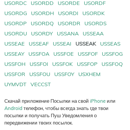
USORDC
USORDD
USORDE
USORDF
USORDG
USORDH
USORDI
USORDK
USORDP
USORDQ
USORDR
USORDS
USORDU
USORDY
USSANA
USSEAA
USSEAE
USSEAF
USSEAI
USSEAK
USSEAS
USSEAY
USSFOA
USSFOE
USSFOF
USSFOG
USSFOH
USSFOI
USSFOK
USSFOP
USSFOQ
USSFOR
USSFOU
USSFOY
USXHEM
UYMVDT
VECCST
Скачай приложение Посылки на свой
iPhone
или
Android
телефон, чтобы всегда знать где твои
посылки и получать Пуш Уведомления о
передвижении твоих посылок.