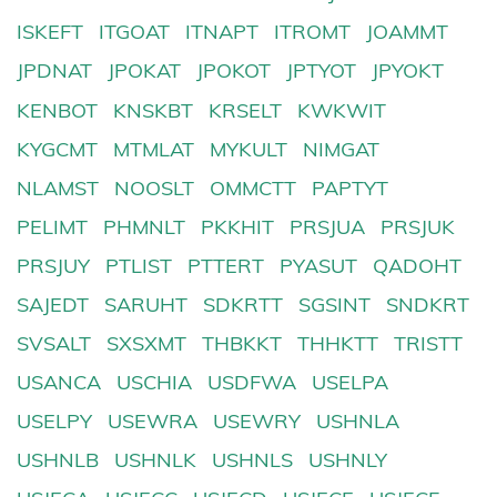
ISKEFT
ITGOAT
ITNAPT
ITROMT
JOAMMT
JPDNAT
JPOKAT
JPOKOT
JPTYOT
JPYOKT
KENBOT
KNSKBT
KRSELT
KWKWIT
KYGCMT
MTMLAT
MYKULT
NIMGAT
NLAMST
NOOSLT
OMMCTT
PAPTYT
PELIMT
PHMNLT
PKKHIT
PRSJUA
PRSJUK
PRSJUY
PTLIST
PTTERT
PYASUT
QADOHT
SAJEDT
SARUHT
SDKRTT
SGSINT
SNDKRT
SVSALT
SXSXMT
THBKKT
THHKTT
TRISTT
USANCA
USCHIA
USDFWA
USELPA
USELPY
USEWRA
USEWRY
USHNLA
USHNLB
USHNLK
USHNLS
USHNLY