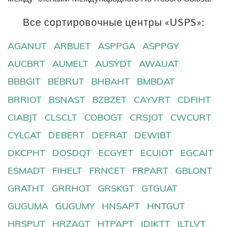
Все сортировочные центры «USPS»:
AGANUT
ARBUET
ASPPGA
ASPPGY
AUCBRT
AUMELT
AUSYDT
AWAUAT
BBBGIT
BEBRUT
BHBAHT
BMBDAT
BRRIOT
BSNAST
BZBZET
CAYVRT
CDFIHT
CIABJT
CLSCLT
COBOGT
CRSJOT
CWCURT
CYLCAT
DEBERT
DEFRAT
DEWIBT
DKCPHT
DOSDQT
ECGYET
ECUIOT
EGCAIT
ESMADT
FIHELT
FRNCET
FRPART
GBLONT
GRATHT
GRRHOT
GRSKGT
GTGUAT
GUGUMA
GUGUMY
HNSAPT
HNTGUT
HRSPUT
HRZAGT
HTPAPT
IDJKTT
ILTLVT