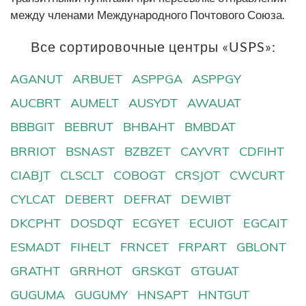
между членами Международного Почтового Союза.
Все сортировочные центры «USPS»:
AGANUT
ARBUET
ASPPGA
ASPPGY
AUCBRT
AUMELT
AUSYDT
AWAUAT
BBBGIT
BEBRUT
BHBAHT
BMBDAT
BRRIOT
BSNAST
BZBZET
CAYVRT
CDFIHT
CIABJT
CLSCLT
COBOGT
CRSJOT
CWCURT
CYLCAT
DEBERT
DEFRAT
DEWIBT
DKCPHT
DOSDQT
ECGYET
ECUIOT
EGCAIT
ESMADT
FIHELT
FRNCET
FRPART
GBLONT
GRATHT
GRRHOT
GRSKGT
GTGUAT
GUGUMA
GUGUMY
HNSAPT
HNTGUT