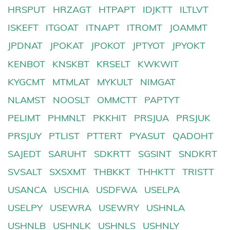
HRSPUT
HRZAGT
HTPAPT
IDJKTT
ILTLVT
ISKEFT
ITGOAT
ITNAPT
ITROMT
JOAMMT
JPDNAT
JPOKAT
JPOKOT
JPTYOT
JPYOKT
KENBOT
KNSKBT
KRSELT
KWKWIT
KYGCMT
MTMLAT
MYKULT
NIMGAT
NLAMST
NOOSLT
OMMCTT
PAPTYT
PELIMT
PHMNLT
PKKHIT
PRSJUA
PRSJUK
PRSJUY
PTLIST
PTTERT
PYASUT
QADOHT
SAJEDT
SARUHT
SDKRTT
SGSINT
SNDKRT
SVSALT
SXSXMT
THBKKT
THHKTT
TRISTT
USANCA
USCHIA
USDFWA
USELPA
USELPY
USEWRA
USEWRY
USHNLA
USHNLB
USHNLK
USHNLS
USHNLY