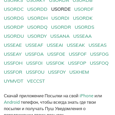
USOAKS
USOAKY
USORDA
USORDB
USORDC
USORDD
USORDE
USORDF
USORDG
USORDH
USORDI
USORDK
USORDP
USORDQ
USORDR
USORDS
USORDU
USORDY
USSANA
USSEAA
USSEAE
USSEAF
USSEAI
USSEAK
USSEAS
USSEAY
USSFOA
USSFOE
USSFOF
USSFOG
USSFOH
USSFOI
USSFOK
USSFOP
USSFOQ
USSFOR
USSFOU
USSFOY
USXHEM
UYMVDT
VECCST
Скачай приложение Посылки на свой
iPhone
или
Android
телефон, чтобы всегда знать где твои
посылки и получать Пуш Уведомления о
передвижении твоих посылок.