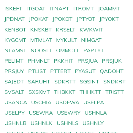
ISKEFT
ITGOAT
ITNAPT
ITROMT
JOAMMT
JPDNAT
JPOKAT
JPOKOT
JPTYOT
JPYOKT
KENBOT
KNSKBT
KRSELT
KWKWIT
KYGCMT
MTMLAT
MYKULT
NIMGAT
NLAMST
NOOSLT
OMMCTT
PAPTYT
PELIMT
PHMNLT
PKKHIT
PRSJUA
PRSJUK
PRSJUY
PTLIST
PTTERT
PYASUT
QADOHT
SAJEDT
SARUHT
SDKRTT
SGSINT
SNDKRT
SVSALT
SXSXMT
THBKKT
THHKTT
TRISTT
USANCA
USCHIA
USDFWA
USELPA
USELPY
USEWRA
USEWRY
USHNLA
USHNLB
USHNLK
USHNLS
USHNLY