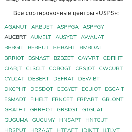
Все сортировочные центры «USPS»:
AGANUT
ARBUET
ASPPGA
ASPPGY
AUCBRT
AUMELT
AUSYDT
AWAUAT
BBBGIT
BEBRUT
BHBAHT
BMBDAT
BRRIOT
BSNAST
BZBZET
CAYVRT
CDFIHT
CIABJT
CLSCLT
COBOGT
CRSJOT
CWCURT
CYLCAT
DEBERT
DEFRAT
DEWIBT
DKCPHT
DOSDQT
ECGYET
ECUIOT
EGCAIT
ESMADT
FIHELT
FRNCET
FRPART
GBLONT
GRATHT
GRRHOT
GRSKGT
GTGUAT
GUGUMA
GUGUMY
HNSAPT
HNTGUT
HRSPUT
HRZAGT
HTPAPT
IDJKTT
ILTLVT