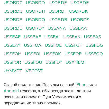
USORDC
USORDD
USORDE
USORDF
USORDG
USORDH
USORDI
USORDK
USORDP
USORDQ
USORDR
USORDS
USORDU
USORDY
USSANA
USSEAA
USSEAE
USSEAF
USSEAI
USSEAK
USSEAS
USSEAY
USSFOA
USSFOE
USSFOF
USSFOG
USSFOH
USSFOI
USSFOK
USSFOP
USSFOQ
USSFOR
USSFOU
USSFOY
USXHEM
UYMVDT
VECCST
Скачай приложение Посылки на свой
iPhone
или
Android
телефон, чтобы всегда знать где твои
посылки и получать Пуш Уведомления о
передвижении твоих посылок.